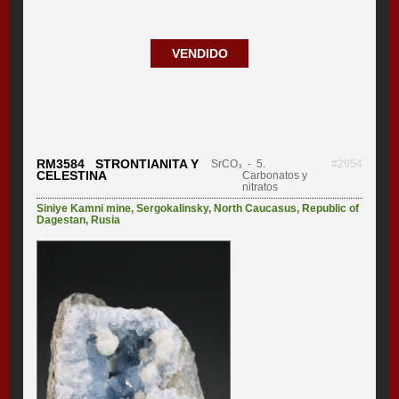
VENDIDO
RM3584 STRONTIANITA Y
SrCO₃
- 5.
#2954
CELESTINA
Carbonatos y
nitratos
Siniye Kamni mine
,
Sergokalinsky
,
North Caucasus
,
Republic of
Dagestan
,
Rusia