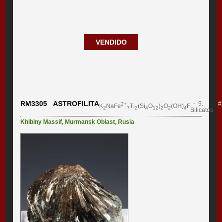
VENDIDO
RM3305 ASTROFILITA
- 9.
#
2+
K
NaFe
Ti
(Si
O
)
O
(OH)
F
2
7
2
4
12
2
2
4
Silicatos
Khibiny Massif
,
Murmansk Oblast
,
Rusia