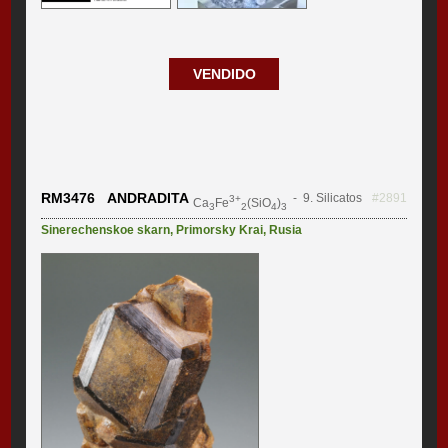
VENDIDO
RM3476 ANDRADITA
- 9. Silicatos
#2891
3+
Ca
Fe
(SiO
)
3
2
4
3
Sinerechenskoe skarn
,
Primorsky Krai
,
Rusia