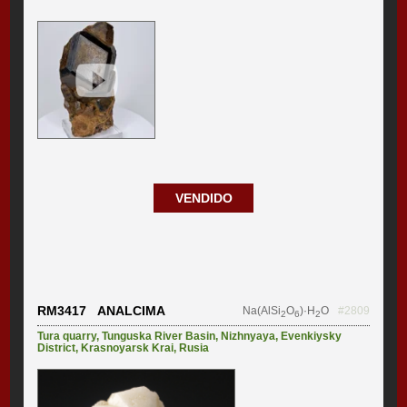
VENDIDO
RM3417 ANALCIMA
Na(AlSi
O
)·H
O
#2809
2
6
2
Tura quarry
,
Tunguska River Basin
,
Nizhnyaya
,
Evenkiysky
District
,
Krasnoyarsk Krai
,
Rusia