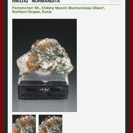
RM3142 NORMANDITA
#2537
Partomchorr Mt.
,
Khibiny Massif
,
Murmanskaja Oblast'
,
Northern Region
,
Rusia