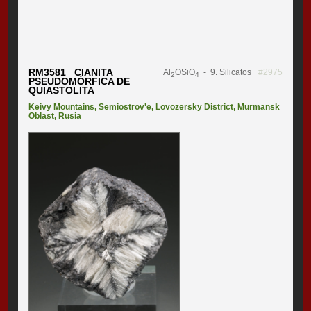
RM3581 CIANITA
Al
OSiO
- 9. Silicatos
#2975
2
4
PSEUDOMÓRFICA DE
QUIASTOLITA
Keivy Mountains
,
Semiostrov'e
,
Lovozersky District
,
Murmansk
Oblast
,
Rusia