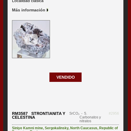
Localidad clásica
Más información
VENDIDO
RM3587 STRONTIANITA Y
SrCO₃
- 5.
#2956
CELESTINA
Carbonatos y
nitratos
Siniye Kamni mine
,
Sergokalinsky
,
North Caucasus
,
Republic of