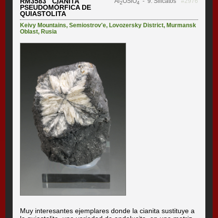
RM3583 CIANITA
Al
OSiO
- 9. Silicatos
#2976
2
4
PSEUDOMÓRFICA DE
QUIASTOLITA
Keivy Mountains
,
Semiostrov'e
,
Lovozersky District
,
Murmansk
Oblast
,
Rusia
Muy interesantes ejemplares donde la cianita sustituye a