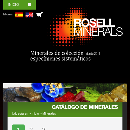
INICIO
Idioma
Ud. está en >
Inicio
>
Minerales
1
2
3