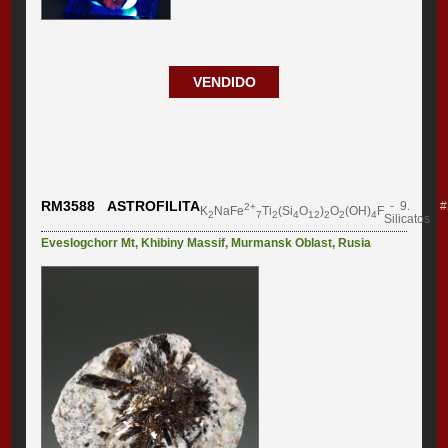
VENDIDO
RM3588 ASTROFILITA
- 9.
#
2+
K
NaFe
Ti
(Si
O
)
O
(OH)
F
2
7
2
4
12
2
2
4
Silicatos
Eveslogchorr Mt
,
Khibiny Massif
,
Murmansk Oblast
,
Rusia