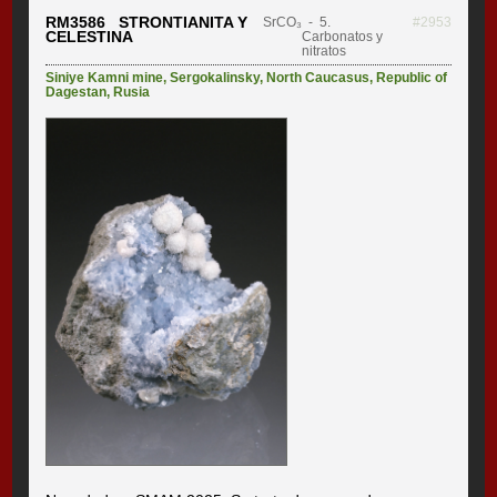
RM3586 STRONTIANITA Y
SrCO₃
- 5.
#2953
CELESTINA
Carbonatos y
nitratos
Siniye Kamni mine
,
Sergokalinsky
,
North Caucasus
,
Republic of
Dagestan
,
Rusia