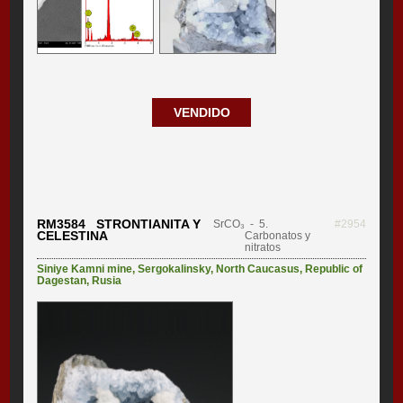
VENDIDO
RM3584 STRONTIANITA Y
SrCO₃
- 5.
#2954
CELESTINA
Carbonatos y
nitratos
Siniye Kamni mine
,
Sergokalinsky
,
North Caucasus
,
Republic of
Dagestan
,
Rusia