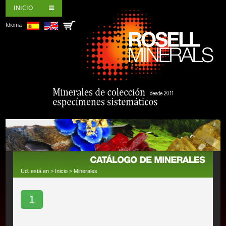
INICIO
Idioma
Ud. está en >
Inicio
>
Minerales
1