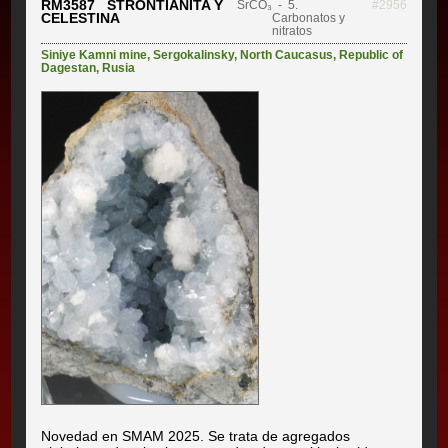
RM3587 STRONTIANITA Y
SrCO₃
- 5.
#2956
CELESTINA
Carbonatos y
nitratos
Siniye Kamni mine
,
Sergokalinsky
,
North Caucasus
,
Republic of
Dagestan
,
Rusia
Novedad en SMAM 2025. Se trata de agregados