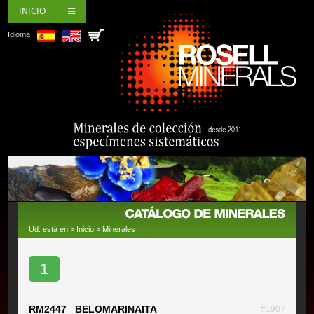
INICIO
Idioma
Ud. está en >
Inicio
>
Minerales
1
RM2447 BELOMARINAITA
#1907