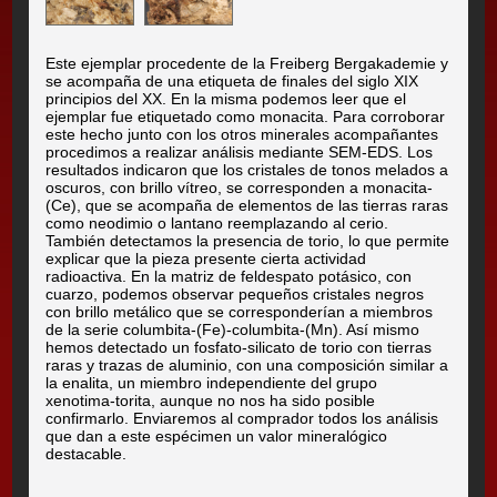
Este ejemplar procedente de la Freiberg Bergakademie y
se acompaña de una etiqueta de finales del siglo XIX
principios del XX. En la misma podemos leer que el
ejemplar fue etiquetado como monacita. Para corroborar
este hecho junto con los otros minerales acompañantes
procedimos a realizar análisis mediante SEM-EDS. Los
resultados indicaron que los cristales de tonos melados a
oscuros, con brillo vítreo, se corresponden a monacita-
(Ce), que se acompaña de elementos de las tierras raras
como neodimio o lantano reemplazando al cerio.
También detectamos la presencia de torio, lo que permite
explicar que la pieza presente cierta actividad
radioactiva. En la matriz de feldespato potásico, con
cuarzo, podemos observar pequeños cristales negros
con brillo metálico que se corresponderían a miembros
de la serie columbita-(Fe)-columbita-(Mn). Así mismo
hemos detectado un fosfato-silicato de torio con tierras
raras y trazas de aluminio, con una composición similar a
la enalita, un miembro independiente del grupo
xenotima-torita, aunque no nos ha sido posible
confirmarlo. Enviaremos al comprador todos los análisis
que dan a este espécimen un valor mineralógico
destacable.