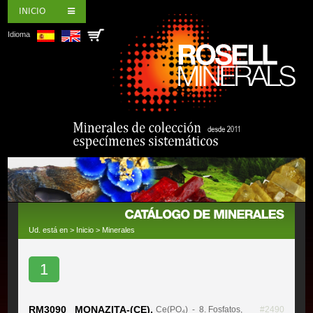
INICIO
Idioma
Ud. está en >
Inicio
>
Minerales
1
RM3090 MONAZITA-(CE),
Ce(PO₄)
- 8. Fosfatos,
#2490