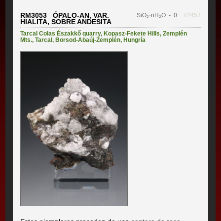
RM3053 ÓPALO-AN, VAR.
SiO₂·nH₂O
- 0.
#2453
HIALITA, SOBRE ANDESITA
Tarcal Colas Északkő quarry
,
Kopasz-Fekete Hills
,
Zemplén
Mts.
,
Tarcal
,
Borsod-Abaúj-Zemplén
,
Hungría