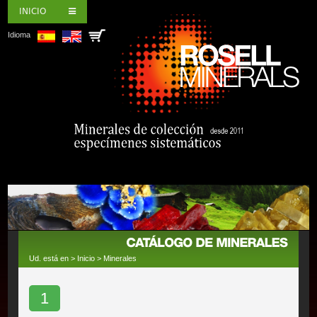
INICIO
Idioma
Ud. está en >
Inicio
>
Minerales
1