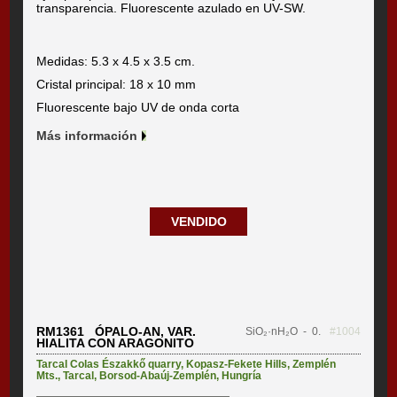
transparencia. Fluorescente azulado en UV-SW.
Medidas: 5.3 x 4.5 x 3.5 cm.
Cristal principal: 18 x 10 mm
Fluorescente bajo UV de onda corta
Más información
VENDIDO
RM1361 ÓPALO-AN, VAR.
SiO₂·nH₂O
- 0.
#1004
HIALITA CON ARAGONITO
Tarcal Colas Északkő quarry
,
Kopasz-Fekete Hills
,
Zemplén
Mts.
,
Tarcal
,
Borsod-Abaúj-Zemplén
,
Hungría