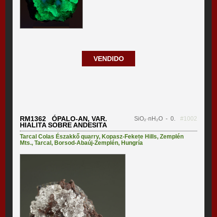
VENDIDO
RM1362 ÓPALO-AN, VAR.
SiO₂·nH₂O
- 0.
#1002
HIALITA SOBRE ANDESITA
Tarcal Colas Északkő quarry
,
Kopasz-Fekete Hills
,
Zemplén
Mts.
,
Tarcal
,
Borsod-Abaúj-Zemplén
,
Hungría