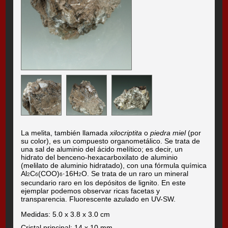
La melita, también llamada
xilocriptita
o
piedra miel
(por
su color), es un compuesto organometálico. Se trata de
una sal de aluminio del ácido melítico; es decir, un
hidrato del benceno-hexacarboxilato de aluminio
(melilato de aluminio hidratado), con una fórmula química
Al
C
(COO)
·16H
O. Se trata de un raro un mineral
2
6
6
2
secundario raro en los depósitos de lignito. En este
ejemplar podemos observar ricas facetas y
transparencia. Fluorescente azulado en UV-SW.
Medidas: 5.0 x 3.8 x 3.0 cm
Cristal principal: 14 x 10 mm.