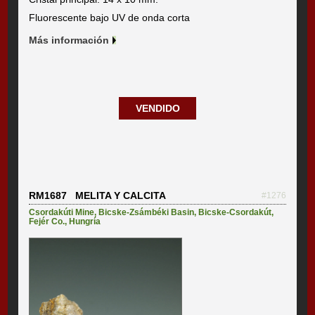
Fluorescente bajo UV de onda corta
Más información
VENDIDO
RM1687 MELITA Y CALCITA
#1276
Csordakúti Mine
,
Bicske-Zsámbéki Basin
,
Bicske-Csordakút
,
Fejér Co.
,
Hungría