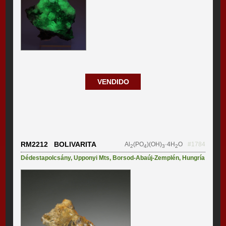
VENDIDO
RM2212 BOLIVARITA
Al
(PO
)(OH)
·4H
O
#1784
2
4
3
2
Dédestapolcsány
,
Upponyi Mts
,
Borsod-Abaúj-Zemplén
,
Hungría