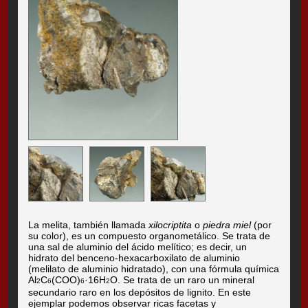
La melita, también llamada
xilocriptita
o
piedra miel
(por
su color), es un compuesto organometálico. Se trata de
una sal de aluminio del ácido melítico; es decir, un
hidrato del benceno-hexacarboxilato de aluminio
(melilato de aluminio hidratado), con una fórmula química
Al
C
(COO)
·16H
O. Se trata de un raro un mineral
2
6
6
2
secundario raro en los depósitos de lignito. En este
ejemplar podemos observar ricas facetas y