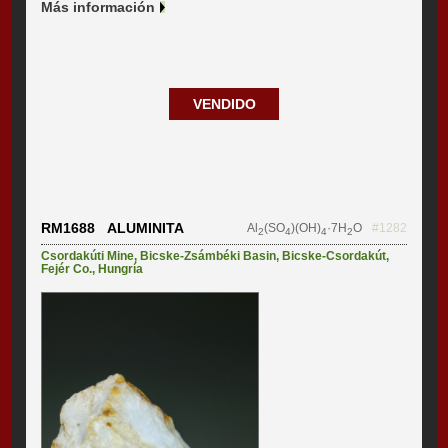
Más información
VENDIDO
RM1688 ALUMINITA
Al
(SO
)(OH)
·7H
O
#1282
2
4
4
2
Csordakúti Mine
,
Bicske-Zsámbéki Basin
,
Bicske-Csordakút
,
Fejér Co.
,
Hungría