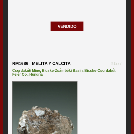
VENDIDO
RM1686 MELITA Y CALCITA
#1277
Csordakúti Mine
,
Bicske-Zsámbéki Basin
,
Bicske-Csordakút
,
Fejér Co.
,
Hungría