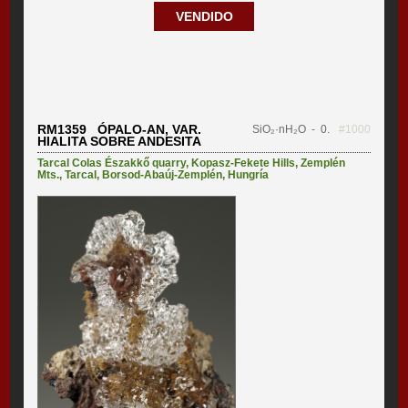
VENDIDO
RM1359 ÓPALO-AN, VAR.
SiO₂·nH₂O
- 0.
#1000
HIALITA SOBRE ANDESITA
Tarcal Colas Északkő quarry
,
Kopasz-Fekete Hills
,
Zemplén
Mts.
,
Tarcal
,
Borsod-Abaúj-Zemplén
,
Hungría