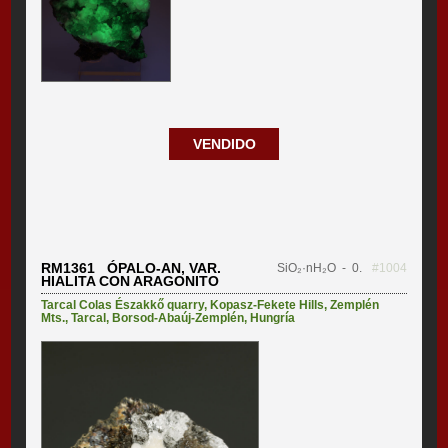
VENDIDO
RM1361 ÓPALO-AN, VAR.
SiO₂·nH₂O
- 0.
#1004
HIALITA CON ARAGONITO
Tarcal Colas Északkő quarry
,
Kopasz-Fekete Hills
,
Zemplén
Mts.
,
Tarcal
,
Borsod-Abaúj-Zemplén
,
Hungría