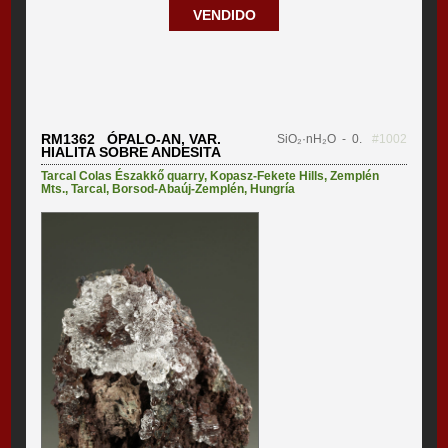
VENDIDO
RM1362 ÓPALO-AN, VAR.
SiO₂·nH₂O
- 0.
#1002
HIALITA SOBRE ANDESITA
Tarcal Colas Északkő quarry
,
Kopasz-Fekete Hills
,
Zemplén
Mts.
,
Tarcal
,
Borsod-Abaúj-Zemplén
,
Hungría