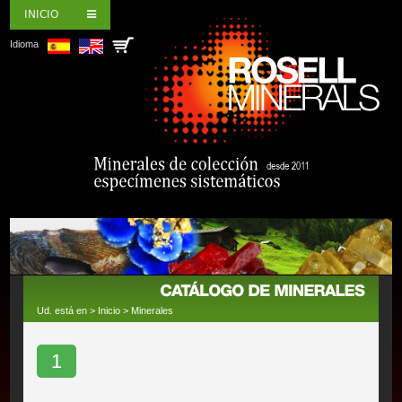
INICIO
Idioma
Ud. está en >
Inicio
>
Minerales
1