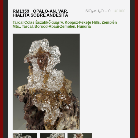
RM1359 ÓPALO-AN, VAR.
SiO₂·nH₂O
- 0.
#1000
HIALITA SOBRE ANDESITA
Tarcal Colas Északkő quarry
,
Kopasz-Fekete Hills
,
Zemplén
Mts.
,
Tarcal
,
Borsod-Abaúj-Zemplén
,
Hungría