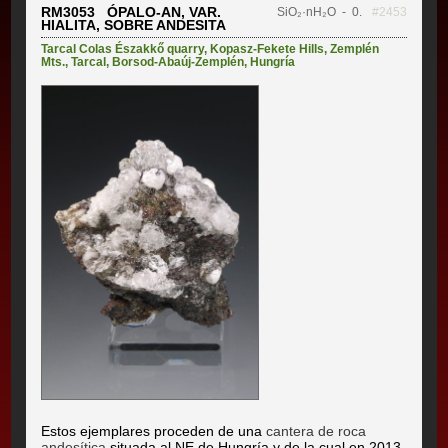
RM3053 ÓPALO-AN, VAR.
SiO₂·nH₂O
- 0.
#2453
HIALITA, SOBRE ANDESITA
Tarcal Colas Északkő quarry
,
Kopasz-Fekete Hills
,
Zemplén
Mts.
,
Tarcal
,
Borsod-Abaúj-Zemplén
,
Hungría
Estos ejemplares proceden de una
cantera de roca
andesítica
situada al NE de Hungría y de la cual en 2013