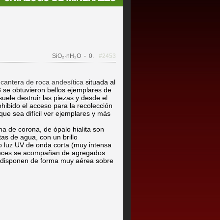
SiO₂·nH₂O
- 0.
#2453
a
cantera de roca andesítica
situada al
 se obtuvieron bellos ejemplares de
suele destruir las piezas y desde el
hibido el acceso para la recolección
ue sea difícil ver ejemplares y más
ma de corona, de ópalo hialita son
as de agua, con un brillo
o luz UV de onda corta (muy intensa
 veces se acompañan de agregados
Se disponen de forma muy aérea sobre