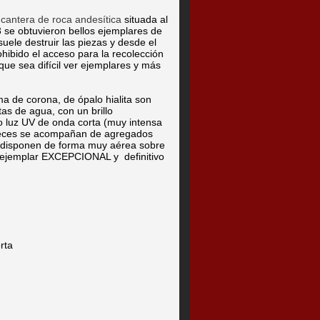
a
cantera de roca andesítica
situada al
 se obtuvieron bellos ejemplares de
suele destruir las piezas y desde el
hibido el acceso para la recolección
ue sea difícil ver ejemplares y más
ma de corona, de ópalo hialita son
as de agua, con un brillo
o luz UV de onda corta (muy intensa
 veces se acompañan de agregados
Se disponen de forma muy aérea sobre
 ejemplar EXCEPCIONAL y definitivo
rta