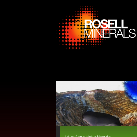
Ud. está en >
Inicio
>
Minerales