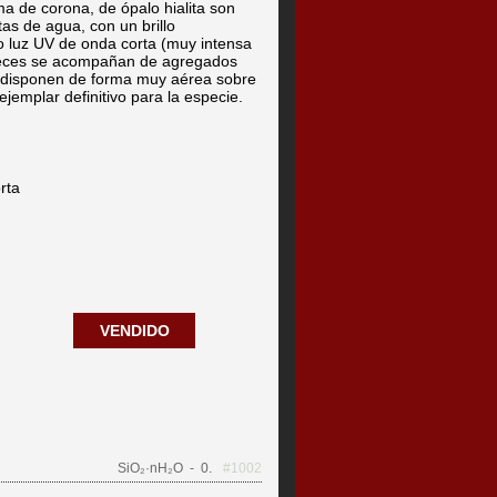
ma de corona, de ópalo hialita son
as de agua, con un brillo
o luz UV de onda corta (muy intensa
 veces se acompañan de agregados
Se disponen de forma muy aérea sobre
jemplar definitivo para la especie.
rta
VENDIDO
SiO₂·nH₂O
- 0.
#1002