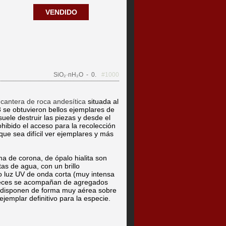
VENDIDO
SiO₂·nH₂O
- 0.
#1000
a
cantera de roca andesítica
situada al
 se obtuvieron bellos ejemplares de
suele destruir las piezas y desde el
hibido el acceso para la recolección
ue sea difícil ver ejemplares y más
ma de corona, de ópalo hialita son
as de agua, con un brillo
o luz UV de onda corta (muy intensa
 veces se acompañan de agregados
Se disponen de forma muy aérea sobre
jemplar definitivo para la especie.