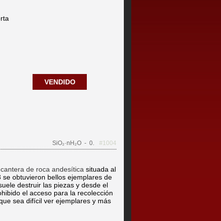
rta
VENDIDO
SiO₂·nH₂O
- 0.
#1004
a
cantera de roca andesítica
situada al
 se obtuvieron bellos ejemplares de
suele destruir las piezas y desde el
hibido el acceso para la recolección
ue sea difícil ver ejemplares y más