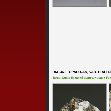
RM1361 ÓPALO-AN, VAR. HIALIT
Tarcal Colas Északkő quarry
,
Kopasz-Feke