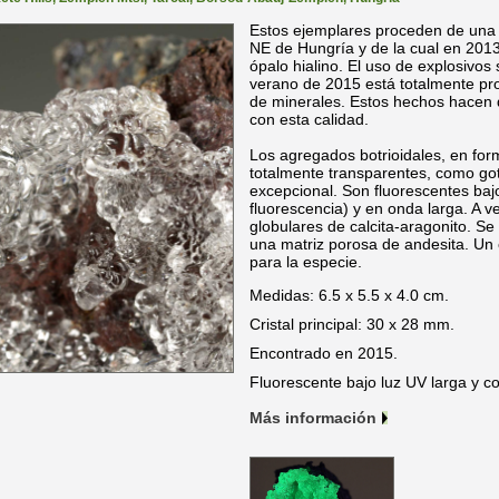
Estos ejemplares proceden de un
NE de Hungría y de la cual en 2013
ópalo hialino. El uso de explosivos 
verano de 2015 está totalmente pro
de minerales. Estos hechos hacen q
con esta calidad.
Los agregados botrioidales, en for
totalmente transparentes, como got
excepcional. Son fluorescentes baj
fluorescencia) y en onda larga. A
globulares de calcita-aragonito. 
una matriz porosa de andesita. Un
para la especie.
Medidas: 6.5 x 5.5 x 4.0 cm.
Cristal principal: 30 x 28 mm.
Encontrado en 2015.
Fluorescente bajo luz UV larga y co
Más información