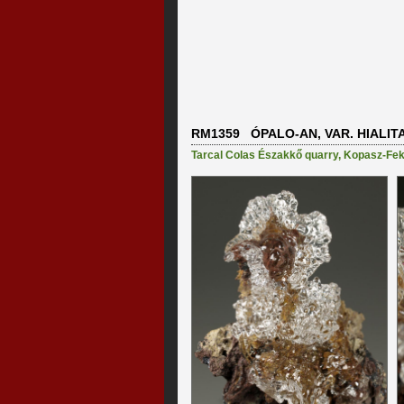
RM1359 ÓPALO-AN, VAR. HIALIT
Tarcal Colas Északkő quarry
,
Kopasz-Feke