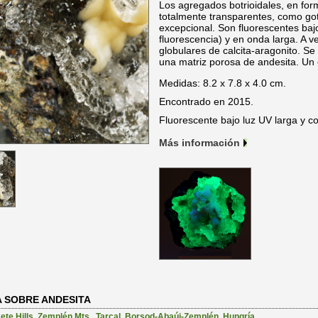
Los agregados botrioidales, en for
totalmente transparentes, como got
excepcional. Son fluorescentes baj
fluorescencia) y en onda larga. A
globulares de calcita-aragonito. 
una matriz porosa de andesita. Un e
Medidas: 8.2 x 7.8 x 4.0 cm.
Encontrado en 2015.
Fluorescente bajo luz UV larga y co
Más información
A SOBRE ANDESITA
te Hills
,
Zemplén Mts.
,
Tarcal
,
Borsod-Abaúj-Zemplén
,
Hungría