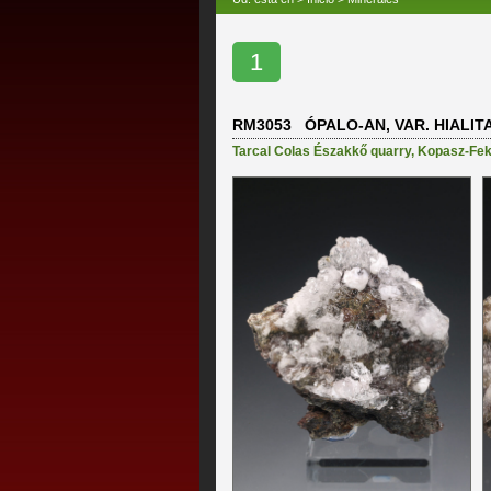
1
RM3053 ÓPALO-AN, VAR. HIALIT
Tarcal Colas Északkő quarry
,
Kopasz-Feke