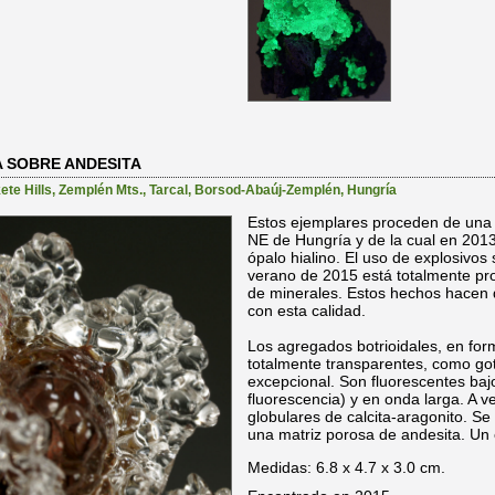
A SOBRE ANDESITA
te Hills
,
Zemplén Mts.
,
Tarcal
,
Borsod-Abaúj-Zemplén
,
Hungría
Estos ejemplares proceden de un
NE de Hungría y de la cual en 2013
ópalo hialino. El uso de explosivos 
verano de 2015 está totalmente pro
de minerales. Estos hechos hacen q
con esta calidad.
Los agregados botrioidales, en for
totalmente transparentes, como got
excepcional. Son fluorescentes baj
fluorescencia) y en onda larga. A
globulares de calcita-aragonito. 
una matriz porosa de andesita. Un e
Medidas: 6.8 x 4.7 x 3.0 cm.