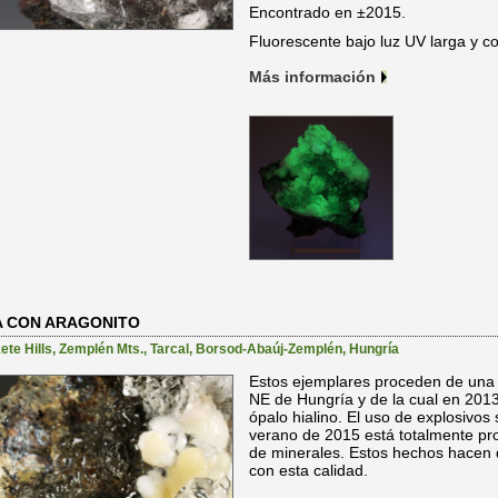
Encontrado en ±2015.
Fluorescente bajo luz UV larga y co
Más información
A CON ARAGONITO
te Hills
,
Zemplén Mts.
,
Tarcal
,
Borsod-Abaúj-Zemplén
,
Hungría
Estos ejemplares proceden de un
NE de Hungría y de la cual en 2013
ópalo hialino. El uso de explosivos 
verano de 2015 está totalmente pro
de minerales. Estos hechos hacen q
con esta calidad.