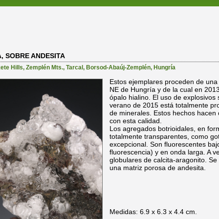
A, SOBRE ANDESITA
te Hills
,
Zemplén Mts.
,
Tarcal
,
Borsod-Abaúj-Zemplén
,
Hungría
Estos ejemplares proceden de un
NE de Hungría y de la cual en 2013
ópalo hialino. El uso de explosivos 
verano de 2015 está totalmente pro
de minerales. Estos hechos hacen q
con esta calidad.
Los agregados botrioidales, en for
totalmente transparentes, como got
excepcional. Son fluorescentes baj
fluorescencia) y en onda larga. A
globulares de calcita-aragonito. 
una matriz porosa de andesita.
Medidas: 6.9 x 6.3 x 4.4 cm.