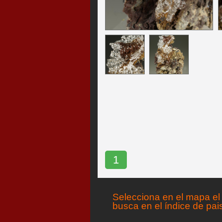
1
Selecciona en el mapa el 
busca en el índice de pai