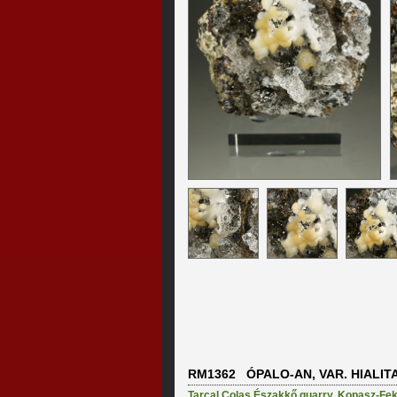
RM1362 ÓPALO-AN, VAR. HIALIT
Tarcal Colas Északkő quarry
,
Kopasz-Feke