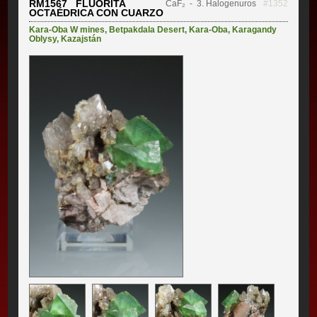
RM1567 FLUORITA
CaF₂
- 3. Halogenuros
#1352
OCTAÉDRICA CON CUARZO
Kara-Oba W mines
,
Betpakdala Desert
,
Kara-Oba
,
Karagandy
Oblysy
,
Kazajstán