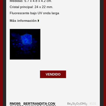
Medidas: 5.7 x 4.8 x 4.2 cm.
Cristal principal: 24 x 22 mm.
Fluorescente bajo UV onda larga
Más información
VENDIDO
RM395 BERTRANDITA CON
Be
Si
O
(OH)
#131
4
2
7
2