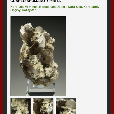
CUARZO AHUMADO Y PIRITA
Kara-Oba W mines
,
Betpakdala Desert
,
Kara-Oba
,
Karagandy
Oblysy
,
Kazajstán