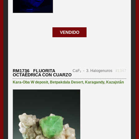
VENDIDO
RM1736 FLUORITA
CaF₂
- 3. Halogenuros
#1347
OCTAÉDRICA CON CUARZO
Kara-Oba W deposit
,
Betpakdala Desert
,
Karagandy
,
Kazajstán