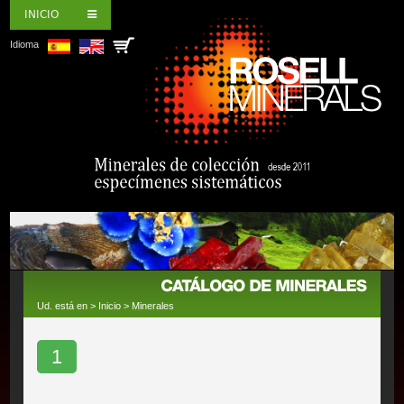
INICIO
Idioma
Ud. está en >
Inicio
>
Minerales
1