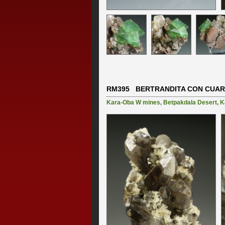
RM395 BERTRANDITA CON CUAR
Kara-Oba W mines
,
Betpakdala Desert
,
K