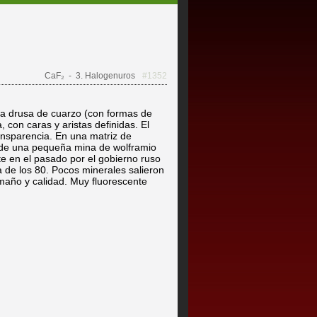
CaF₂
- 3. Halogenuros
#1352
una drusa de cuarzo (con formas de
 con caras y aristas definidas. El
ansparencia. En una matriz de
 de una pequeña mina de wolframio
e en el pasado por el gobierno ruso
 de los 80. Pocos minerales salieron
maño y calidad. Muy fluorescente