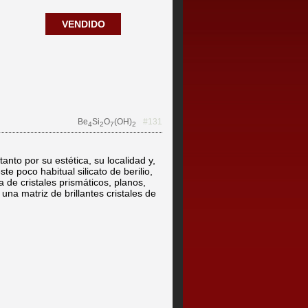
VENDIDO
Be
Si
O
(OH)
#131
4
2
7
2
anto por su estética, su localidad y,
te poco habitual silicato de berilio,
 de cristales prismáticos, planos,
una matriz de brillantes cristales de