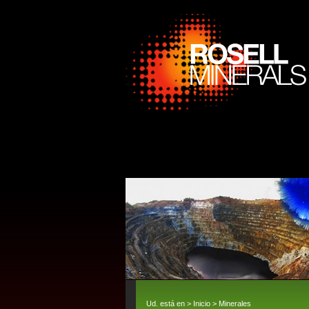
Ud. está en >
Inicio
>
Minerales