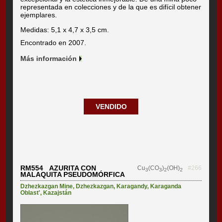
representada en colecciones y de la que es difícil obtener
ejemplares.
Medidas: 5,1 x 4,7 x 3,5 cm.
Encontrado en 2007.
Más información
VENDIDO
RM554 AZURITA CON
Cu
(CO
)
(OH)
#266
3
3
2
2
MALAQUITA PSEUDOMÓRFICA
Dzhezkazgan Mine
,
Dzhezkazgan
,
Karagandy
,
Karaganda
Oblast'
,
Kazajstán