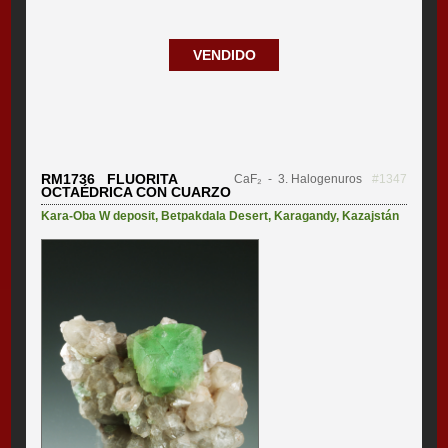
VENDIDO
RM1736 FLUORITA
CaF₂
- 3. Halogenuros
#1347
OCTAÉDRICA CON CUARZO
Kara-Oba W deposit
,
Betpakdala Desert
,
Karagandy
,
Kazajstán