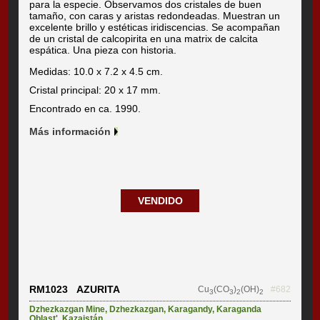
para la especie. Observamos dos cristales de buen
tamaño, con caras y aristas redondeadas. Muestran un
excelente brillo y estéticas iridiscencias. Se acompañan
de un cristal de calcopirita en una matrix de calcita
espática. Una pieza con historia.
Medidas: 10.0 x 7.2 x 4.5 cm.
Cristal principal: 20 x 17 mm.
Encontrado en ca. 1990.
Más información
VENDIDO
RM1023 AZURITA
Cu
(CO
)
(OH)
#682
3
3
2
2
Dzhezkazgan Mine
,
Dzhezkazgan
,
Karagandy
,
Karaganda
Oblast'
,
Kazajstán