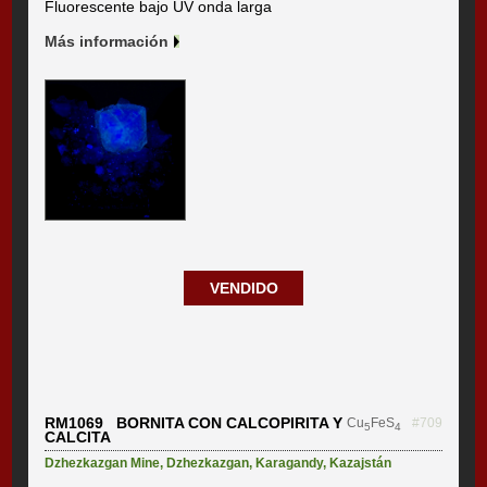
Fluorescente bajo UV onda larga
Más información
VENDIDO
RM1069 BORNITA CON CALCOPIRITA Y
Cu
FeS
#709
5
4
CALCITA
Dzhezkazgan Mine
,
Dzhezkazgan
,
Karagandy
,
Kazajstán