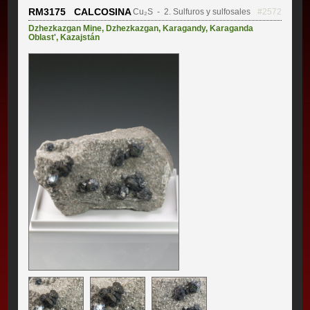
RM3175 CALCOSINA
Cu₂S
- 2. Sulfuros y sulfosales
#2572
Dzhezkazgan Mine
,
Dzhezkazgan
,
Karagandy
,
Karaganda
Oblast'
,
Kazajstán