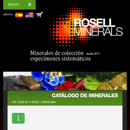
INICIO
Idioma
Ud. está en >
Inicio
>
Minerales
1