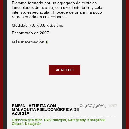
Flotante formado por un agregado de cristales
lanceolados de azurita, con excelente brillo y color
intenso, espectacular. Procede de una mina poco
representada en colecciones.
Medidas: 4.0 x 3.8 x 3.5 cm.
Encontrado en 2007.
Más información
VENDIDO
RM553 AZURITA CON
Cu
(CO
)
(OH)
#267
3
3
2
2
MALAQUITA PSEUDOMÓRFICA DE
AZURITA
Dzhezkazgan Mine
,
Dzhezkazgan
,
Karagandy
,
Karaganda
Oblast'
,
Kazajstán