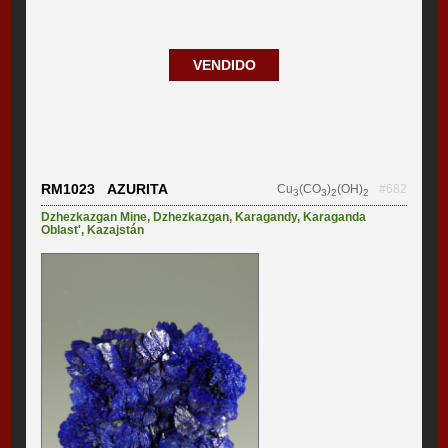
VENDIDO
RM1023 AZURITA
Cu
(CO
)
(OH)
#682
3
3
2
2
Dzhezkazgan Mine
,
Dzhezkazgan
,
Karagandy
,
Karaganda
Oblast'
,
Kazajstán