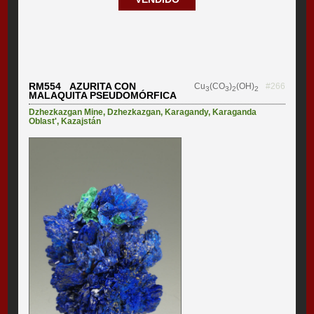
RM554 AZURITA CON
Cu
(CO
)
(OH)
#266
3
3
2
2
MALAQUITA PSEUDOMÓRFICA
Dzhezkazgan Mine
,
Dzhezkazgan
,
Karagandy
,
Karaganda
Oblast'
,
Kazajstán