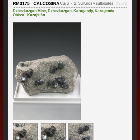
RM3175 CALCOSINA
Cu₂S
- 2. Sulfuros y sulfosales
#2572
Dzhezkazgan Mine
,
Dzhezkazgan
,
Karagandy
,
Karaganda
Oblast'
,
Kazajstán