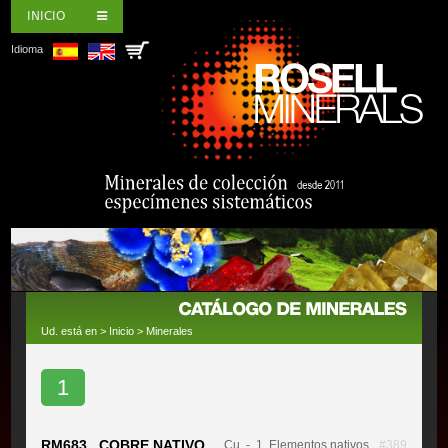
INICIO
Idioma
Ud. está en >
Inicio
>
Minerales
1
RM683 COBRE NATIVO
Cu
- 1. Elementos nativos
#389