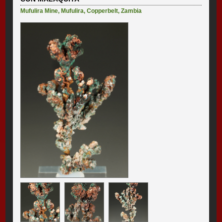
Mufulira Mine
,
Mufulira
,
Copperbelt
,
Zambia