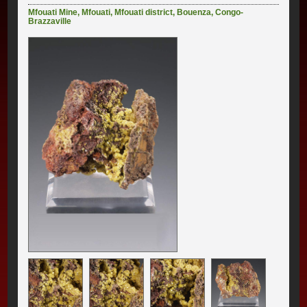
Mfouati Mine
,
Mfouati
,
Mfouati district
,
Bouenza
,
Congo-
Brazzaville