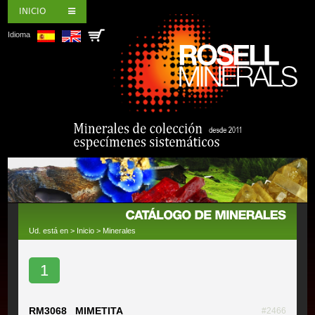
INICIO
Idioma
Ud. está en >
Inicio
>
Minerales
1
RM3068 MIMETITA
#2466