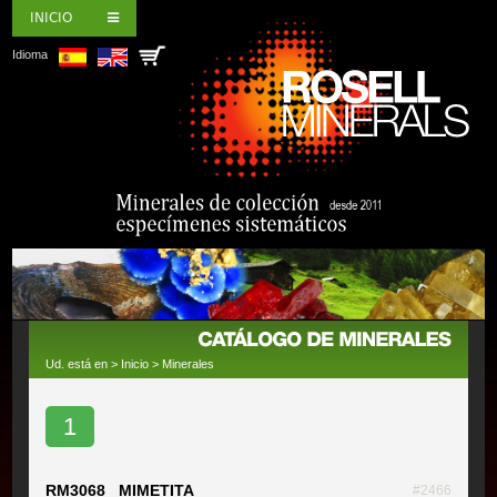
INICIO
Idioma
Ud. está en >
Inicio
>
Minerales
1
RM3068 MIMETITA
#2466