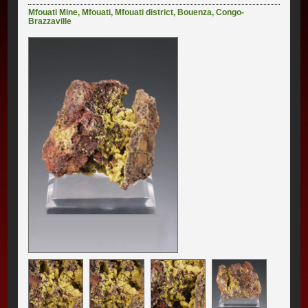
Mfouati Mine
,
Mfouati
,
Mfouati district
,
Bouenza
,
Congo-
Brazzaville