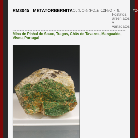
RM3045 METATORBERNITA
Cu(UO₂)₂(PO₄)₂·12H₂O
- 8.
#2
Fosfatos,
arseniatos
y
vanadatos
Mina de Pinhal do Souto
,
Tragos
,
Chãs de Tavares
,
Mangualde
,
Viseu
,
Portugal