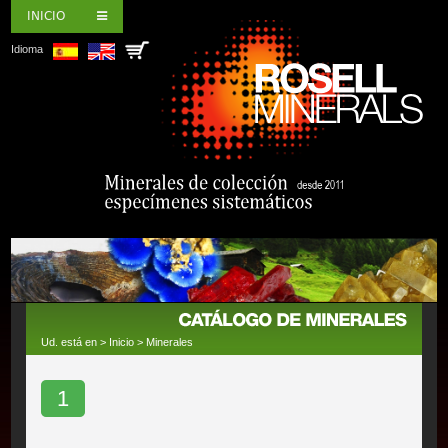
INICIO
Idioma
Ud. está en >
Inicio
>
Minerales
1