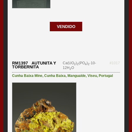
VENDIDO
RM1397 AUTUNITA Y
Ca(UO
)
(PO
)
·10-
#1017
2
2
4
2
TORBERNITA
12H
O
2
Cunha Baixa Mine
,
Cunha Baixa
,
Mangualde
,
Viseu
,
Portugal