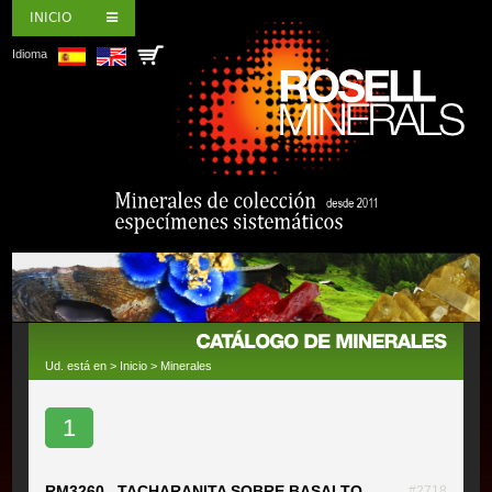
INICIO
Idioma
Ud. está en >
Inicio
>
Minerales
1
RM3260 TACHARANITA SOBRE BASALTO
#2718