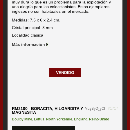
muy dura lo que es un problema para la explotación y
una alegría para los coleccionistas. Estos ejemplares
ingleses no son habituales en el mercado.
Medidas: 7.5 x 6 x 2.4 cm.
Cristal principal: 3 mm.
Localidad clásica
Más información
VENDIDO
RM2100 BORACITA, HILGARDITA Y
Mg
B
O
Cl
#1717
3
7
13
MAGNESITA
Boulby Mine
,
Loftus
,
North Yorkshire
,
England
,
Reino Unido