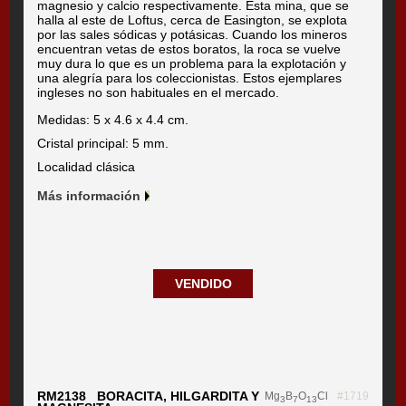
magnesio y calcio respectivamente. Esta mina, que se
halla al este de Loftus, cerca de Easington, se explota
por las sales sódicas y potásicas. Cuando los mineros
encuentran vetas de estos boratos, la roca se vuelve
muy dura lo que es un problema para la explotación y
una alegría para los coleccionistas. Estos ejemplares
ingleses no son habituales en el mercado.
Medidas: 5 x 4.6 x 4.4 cm.
Cristal principal: 5 mm.
Localidad clásica
Más información
VENDIDO
RM2138 BORACITA, HILGARDITA Y
Mg
B
O
Cl
#1719
3
7
13