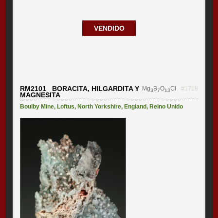
VENDIDO
RM2101 BORACITA, HILGARDITA Y
Mg
B
O
Cl
#1718
3
7
13
MAGNESITA
Boulby Mine
,
Loftus
,
North Yorkshire
,
England
,
Reino Unido