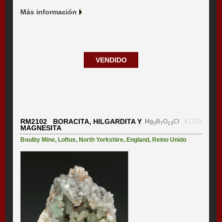
Más información
VENDIDO
RM2102 BORACITA, HILGARDITA Y
Mg
B
O
Cl
#1720
3
7
13
MAGNESITA
Boulby Mine
,
Loftus
,
North Yorkshire
,
England
,
Reino Unido