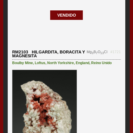
VENDIDO
RM2103 HILGARDITA, BORACITA Y
Mg
B
O
Cl
#1721
3
7
13
MAGNESITA
Boulby Mine
,
Loftus
,
North Yorkshire
,
England
,
Reino Unido