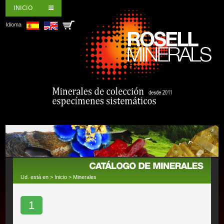
INICIO
Idioma
Ud. está en >
Inicio
>
Minerales
1