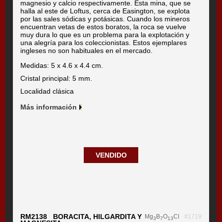
magnesio y calcio respectivamente. Esta mina, que se
halla al este de Loftus, cerca de Easington, se explota
por las sales sódicas y potásicas. Cuando los mineros
encuentran vetas de estos boratos, la roca se vuelve
muy dura lo que es un problema para la explotación y
una alegría para los coleccionistas. Estos ejemplares
ingleses no son habituales en el mercado.
Medidas: 5 x 4.6 x 4.4 cm.
Cristal principal: 5 mm.
Localidad clásica
Más información
VENDIDO
RM2138 BORACITA, HILGARDITA Y
Mg
B
O
Cl
#1719
3
7
13