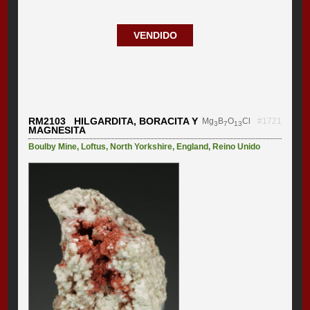
VENDIDO
RM2103 HILGARDITA, BORACITA Y
Mg
B
O
Cl
#1721
3
7
13
MAGNESITA
Boulby Mine
,
Loftus
,
North Yorkshire
,
England
,
Reino Unido