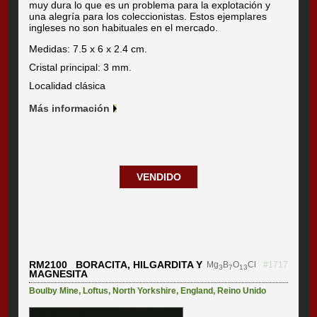
muy dura lo que es un problema para la explotación y
una alegría para los coleccionistas. Estos ejemplares
ingleses no son habituales en el mercado.
Medidas: 7.5 x 6 x 2.4 cm.
Cristal principal: 3 mm.
Localidad clásica
Más información
VENDIDO
RM2100 BORACITA, HILGARDITA Y
Mg
B
O
Cl
#1717
3
7
13
MAGNESITA
Boulby Mine
,
Loftus
,
North Yorkshire
,
England
,
Reino Unido