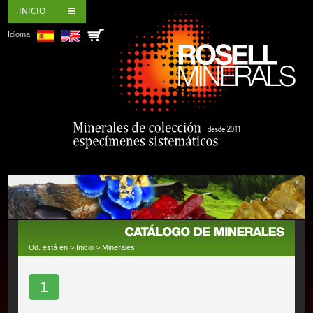
INICIO
Idioma
Ud. está en >
Inicio
>
Minerales
1