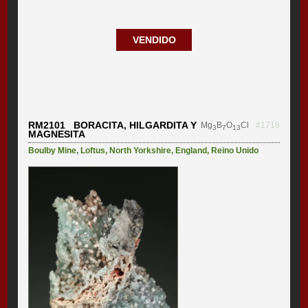
VENDIDO
RM2101 BORACITA, HILGARDITA Y
Mg
B
O
Cl
#1718
3
7
13
MAGNESITA
Boulby Mine
,
Loftus
,
North Yorkshire
,
England
,
Reino Unido