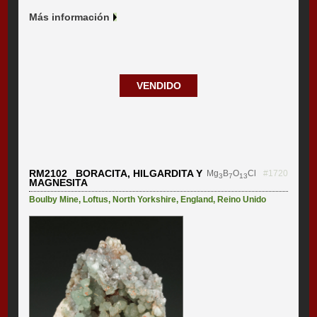
Más información
VENDIDO
RM2102 BORACITA, HILGARDITA Y
Mg
B
O
Cl
#1720
3
7
13
MAGNESITA
Boulby Mine
,
Loftus
,
North Yorkshire
,
England
,
Reino Unido