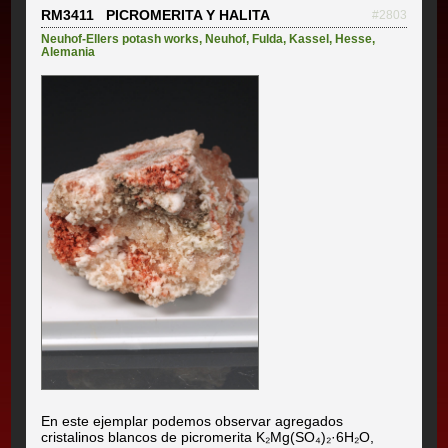
RM3411 PICROMERITA Y HALITA
#2803
Neuhof-Ellers potash works
,
Neuhof
,
Fulda
,
Kassel
,
Hesse
,
Alemania
En este ejemplar podemos observar agregados
cristalinos blancos de picromerita K₂Mg(SO₄)₂·6H₂O,