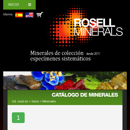
INICIO
Idioma
Ud. está en >
Inicio
>
Minerales
1