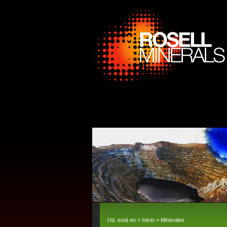
Ud. está en >
Inicio
>
Minerales