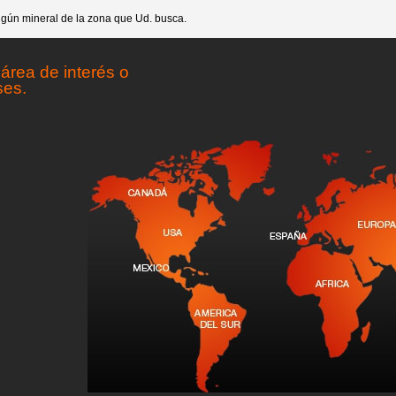
gún mineral de la zona que Ud. busca.
área de interés o
ses.