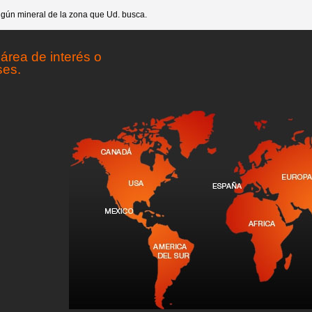
gún mineral de la zona que Ud. busca.
área de interés o
ses.