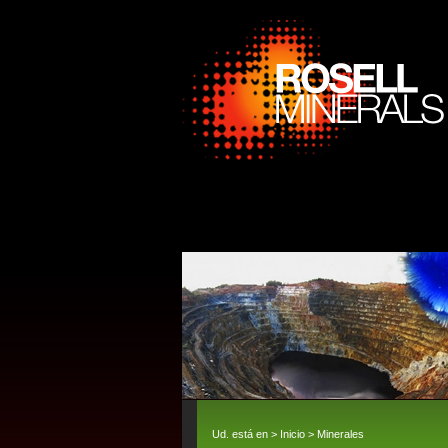
Ud. está en >
Inicio
>
Minerales