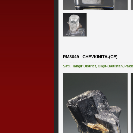
RM3649 CHEVKINITA-(CE)
Satil
,
Tangir District
,
Gilgit-Baltistan
,
Paki