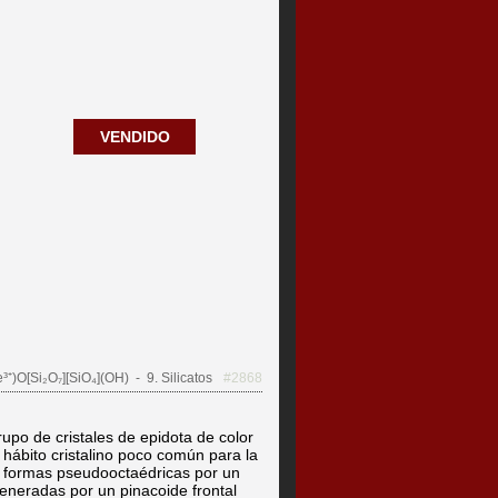
VENDIDO
³⁺)O[Si₂O₇][SiO₄](OH)
- 9. Silicatos
#2868
upo de cristales de epidota de color
 hábito cristalino poco común para la
 formas pseudooctaédricas por un
eneradas por un pinacoide frontal