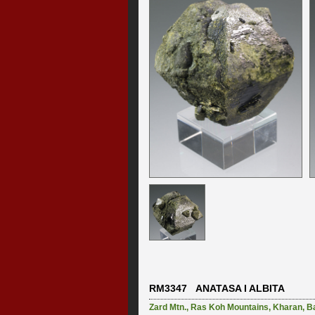
RM3347 ANATASA I ALBITA
Zard Mtn.
,
Ras Koh Mountains
,
Kharan
,
B