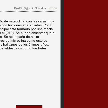
K(AlSi₃O₈)
- 9. Silicatos
#2506
o de microclina, con las caras muy
co con tinciones anaranjadas. Por lo
incipal está formado por una macla
 el (010). Se puede observar que el
nte. Se acompaña de albita
ares de microclina como este se
s hallazgos de los últimos años.
 de feldespatos como fue Peter