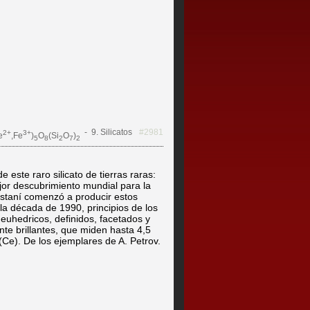
- 9. Silicatos
#2981
2+
3+
e
,Fe
)
O
(Si
O
)
5
8
2
7
2
este raro silicato de tierras raras:
jor descubrimiento mundial para la
istaní comenzó a producir estos
la década de 1990, principios de los
euhedricos, definidos, facetados y
nte brillantes, que miden hasta 4,5
(Ce). De los ejemplares de A. Petrov.