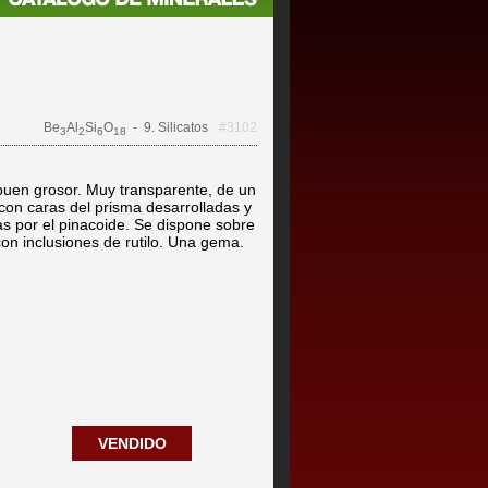
Be
Al
Si
O
- 9. Silicatos
#3102
3
2
6
18
buen grosor. Muy transparente, de un
 con caras del prisma desarrolladas y
as por el pinacoide. Se dispone sobre
con inclusiones de rutilo. Una gema.
VENDIDO