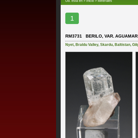
Ud. está en >
Inicio
>
Minerales
1
RM3731 BERILO, VAR. AGUAMAR
Nyet
,
Braldu Valley
,
Skardu
,
Baltistan
,
Gil