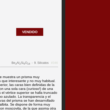
VENDIDO
Be
Al
Si
O
- 9. Silicatos
#346
3
2
6
18
ue muestra un prisma muy
 que interesante y no muy habitual.
ior, las caras bien definidas de la
on una sola cara (curioso!) de una
el vértice superior se halla truncado
ono azulado. La transparencia y el
aras del prisma se han desarrollado
 albita. Se dispone de forma muy
 con moscovita, de la que asoma otra