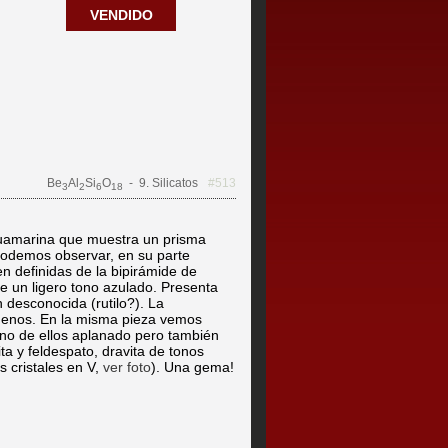
VENDIDO
Be
Al
Si
O
- 9. Silicatos
#513
3
2
6
18
guamarina que muestra un prisma
Podemos observar, en su parte
ien definidas de la bipirámide de
ne un ligero tono azulado. Presenta
 desconocida (rutilo?). La
buenos. En la misma pieza vemos
uno de ellos aplanado pero también
a y feldespato, dravita de tonos
s cristales en V,
ver foto
). Una gema!