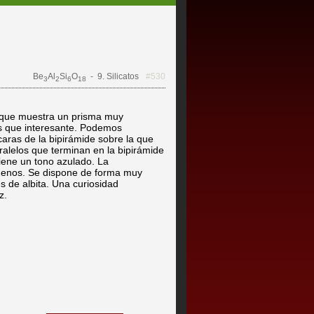
Be
Al
Si
O
- 9. Silicatos
#530
3
2
6
18
 que muestra un prisma muy
s que interesante. Podemos
 caras de la bipirámide sobre la que
ralelos que terminan en la bipirámide
Tiene un tono azulado. La
buenos. Se dispone de forma muy
es de albita. Una curiosidad
z.