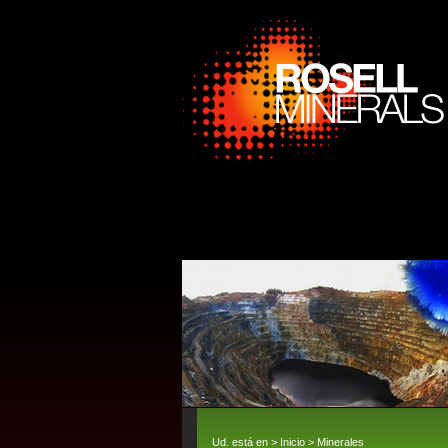
Ud. está en >
Inicio
>
Minerales