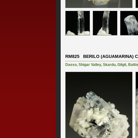
RM825 BERILO (AGUAMARINA) CO
Dasso
,
Shigar Valley
,
Skardu
,
Gilgit
,
Balti