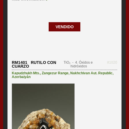
VENDIDO
RM1401 RUTILO CON
TiO₂
- 4. Óxidos e
#1020
CUARZO
hidróxidos
Kapudzhukh Mts.
,
Zangezur Range
,
Nakhchivan Aut. Republic
,
Azerbaiyán