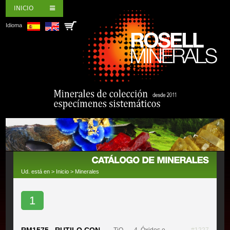
INICIO
Idioma
Ud. está en >
Inicio
>
Minerales
1
RM1575 RUTILO CON
TiO₂
- 4. Óxidos e
#1227