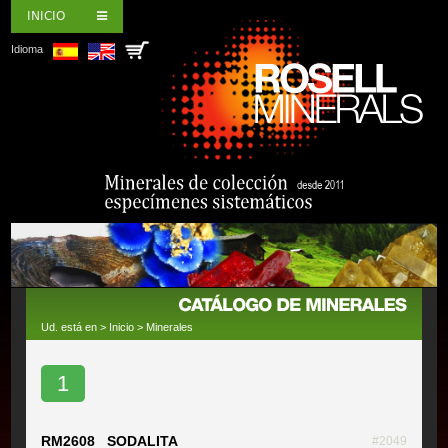
INICIO
Idioma
Ud. está en >
Inicio
>
Minerales
1
RM2608 SODALITA
#2049