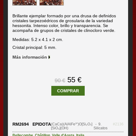
Brillante ejemplar formado por una drusa de definidos
cristales tarpezoédricos de grosularia de la variedad
hessonita. Intenso color, brillo y transparencia. Se
acompaña de grupos de cristales de clinocloro verde.
Medidas: 5.2 x 4.1 x 2 cm.
Cristal principal: 5 mm.
Más información
55 €
90 €
COMPRAR
RM2694 EPIDOTA
(CaCa)(AlAlFe³⁺)O[Si₂O₇]
- 9.
#2136
[SiO₄](OH)
Silicatos
Bellecombe
,
Châtillon
,
Valle d'Aosta
,
Italia