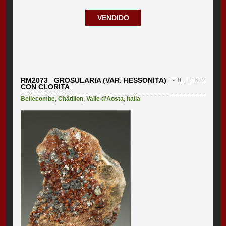
VENDIDO
RM2073 GROSULARIA (VAR. HESSONITA)
- 0.
#1672
CON CLORITA
Bellecombe
,
Châtillon
,
Valle d'Aosta
,
Italia