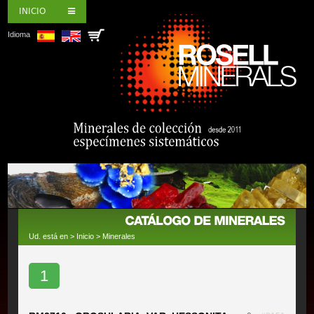
INICIO
Idioma
Ud. está en >
Inicio
>
Minerales
1