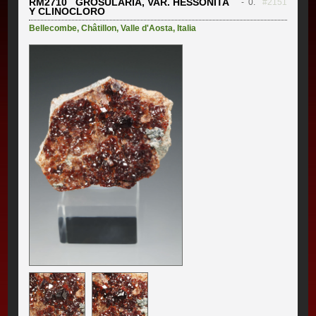
RM2710 GROSULARIA, VAR. HESSONITA
- 0.
#2151
Y CLINOCLORO
Bellecombe
,
Châtillon
,
Valle d'Aosta
,
Italia