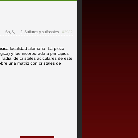
Sb₂S₃
- 2. Sulfuros y sulfosales
#2982
ásica localidad alemana. La pieza
ica) y fue incorporada a principios
radial de cristales aciculares de este
bre una matriz con cristales de