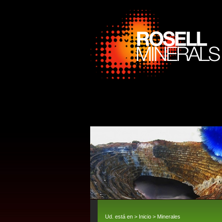
Ud. está en >
Inicio
>
Minerales