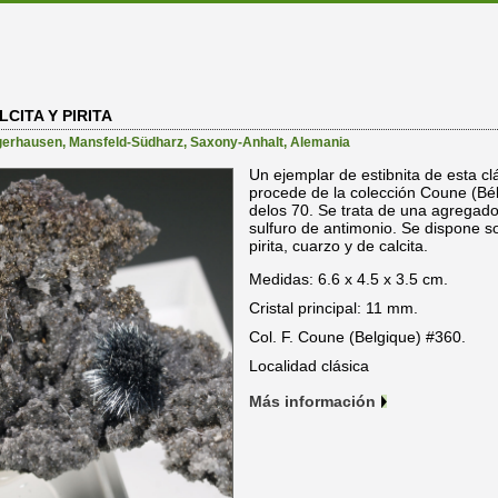
CITA Y PIRITA
gerhausen
,
Mansfeld-Südharz
,
Saxony-Anhalt
,
Alemania
Un ejemplar de estibnita de esta cl
procede de la colección Coune (Bélg
delos 70. Se trata de una agregado 
sulfuro de antimonio. Se dispone so
pirita, cuarzo y de calcita.
Medidas: 6.6 x 4.5 x 3.5 cm.
Cristal principal: 11 mm.
Col. F. Coune (Belgique) #360.
Localidad clásica
Más información