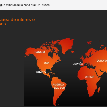
gún mineral de la zona que Ud. busca.
área de interés o
ses.