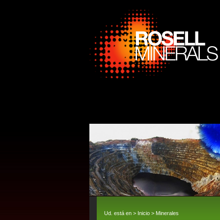
Ud. está en >
Inicio
>
Minerales