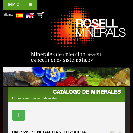
INICIO
Idioma
Ud. está en >
Inicio
>
Minerales
1
RM1922 SENEGALITA Y TURQUESA
#1534