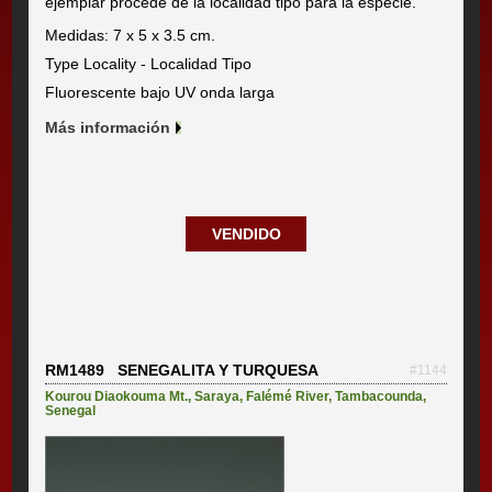
ejemplar procede de la localidad tipo para la especie.
Medidas: 7 x 5 x 3.5 cm.
Type Locality - Localidad Tipo
Fluorescente bajo UV onda larga
Más información
VENDIDO
RM1489 SENEGALITA Y TURQUESA
#1144
Kourou Diaokouma Mt.
,
Saraya
,
Falémé River
,
Tambacounda
,
Senegal