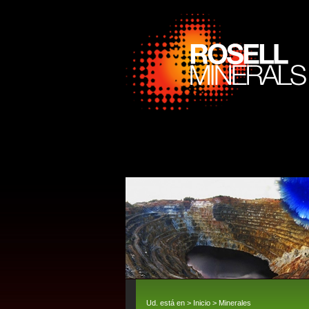
Ud. está en >
Inicio
>
Minerales