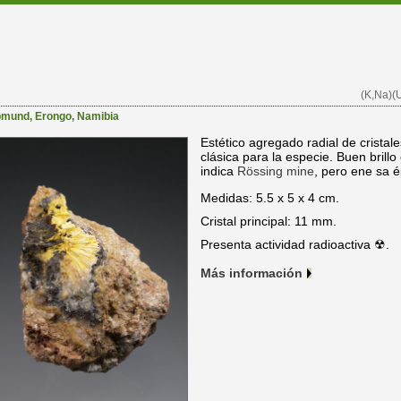
(K,Na)(
pmund
,
Erongo
,
Namibia
Estético agregado radial de cristale
clásica para la especie. Buen brillo 
indica
Rössing mine
, pero ene sa 
Medidas: 5.5 x 5 x 4 cm.
Cristal principal: 11 mm.
Presenta actividad radioactiva ☢.
Más información