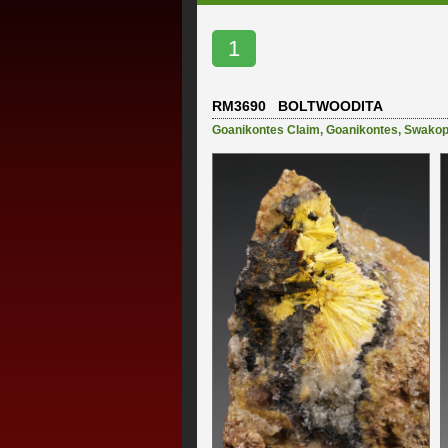
1
RM3690 BOLTWOODITA
Goanikontes Claim
,
Goanikontes
,
Swako