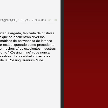
UO₂)(SiO₃OH)·1.5H₂O
- 9. Silicatos
#1090
dad alargada, tapizada de cristales
os que se encuentran diversos
smáticos de boltwoodita de intenso
lar está etiquetado como procedente
nte muchos años excelentes muestras
 como "Rössing mine" (que nunca
odite). La localidad correcta es
 de la Rössing Uranium Mine.