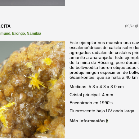
CITA
(K,Na)(
pmund
,
Erongo
,
Namibia
Este ejemplar nos muestra una cavi
escalenoédricos de calcita sobre l
agregados radiales de cristales pri
amarillo a anaranjado. Este ejemp
de la mina de Rössing, pero dura
de boltwoodita fueron etiquetadas
produjo ningún especimen de boltwo
Goanikontes, que se halla a 40 km
Medidas: 5.3 x 4.3 x 3.0 cm.
Cristal principal: 4 mm.
Encontrado en 1990's
Fluorescente bajo UV onda larga
Más información