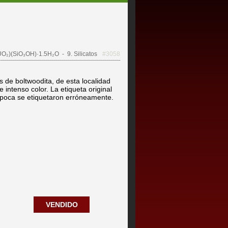
UO₂)(SiO₃OH)·1.5H₂O
- 9. Silicatos
#3058
s de boltwoodita, de esta localidad
e intenso color. La etiqueta original
época se etiquetaron erróneamente.
VENDIDO