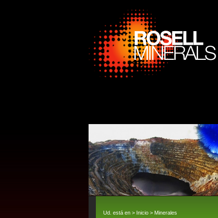
Ud. está en >
Inicio
>
Minerales