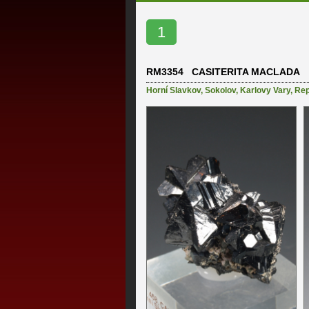
1
RM3354 CASITERITA MACLADA
Horní Slavkov
,
Sokolov
,
Karlovy Vary
,
Rep