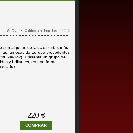
SnO
- 4. Óxidos e hidróxidos
#2745
2
e son algunas de las casiteritas más
s más famosas de Europa procedentes
ni Slavkov). Presenta un grupo de
idos y brillantes, en una forma
maclado).
220 €
COMPRAR