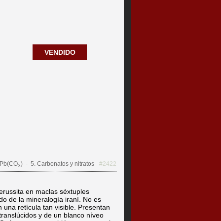
VENDIDO
Pb(CO
)
- 5. Carbonatos y nitratos
#2422
3
erussita en maclas séxtuples
do de la mineralogía iraní. No es
 una retícula tan visible. Presentan
 translúcidos y de un blanco níveo