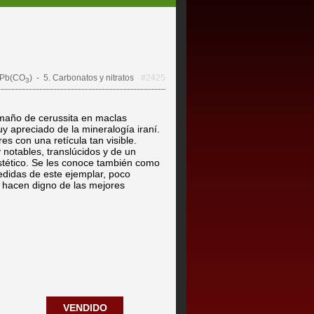
Pb(CO
)
- 5. Carbonatos y nitratos
#2425
3
maño de cerussita en maclas
uy apreciado de la mineralogía iraní.
es con una retícula tan visible.
y notables, translúcidos y de un
stético. Se les conoce también como
edidas de este ejemplar, poco
o hacen digno de las mejores
VENDIDO