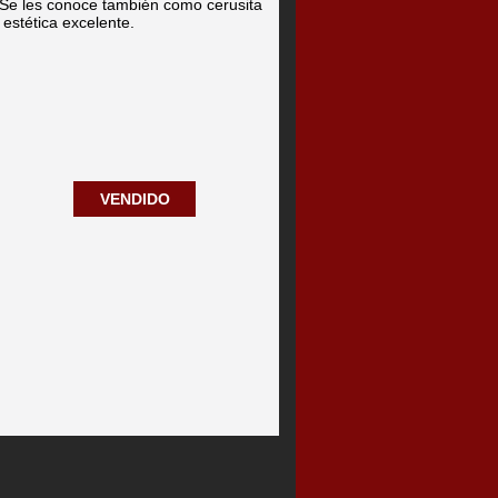
 Se les conoce también como cerusita
estética excelente.
VENDIDO