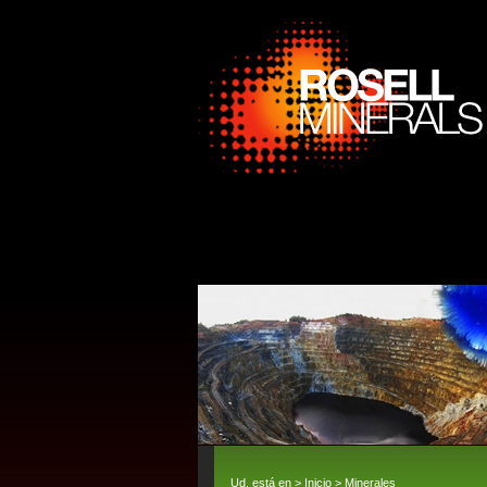
Ud. está en >
Inicio
>
Minerales