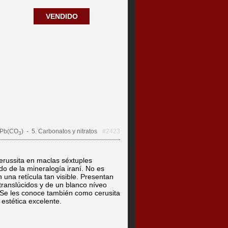
VENDIDO
Pb(CO
)
- 5. Carbonatos y nitratos
#2423
3
erussita en maclas séxtuples
do de la mineralogía iraní. No es
 una retícula tan visible. Presentan
 translúcidos y de un blanco níveo
 Se les conoce también como cerusita
estética excelente.