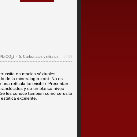
Pb(CO
)
- 5. Carbonatos y nitratos
#2424
3
erussita en maclas séxtuples
do de la mineralogía iraní. No es
 una retícula tan visible. Presentan
 translúcidos y de un blanco níveo
 Se les conoce también como cerusita
estética excelente.