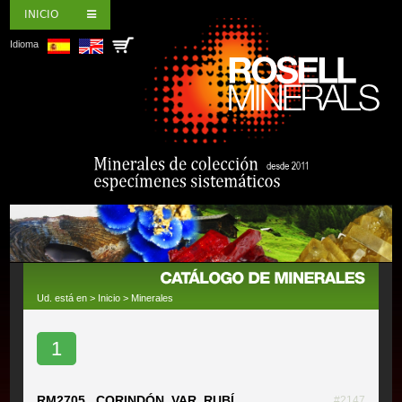
INICIO
Idioma
Ud. está en >
Inicio
>
Minerales
1
RM2705 CORINDÓN, VAR. RUBÍ
#2147