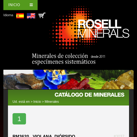
INICIO
Idioma
Ud. está en >
Inicio
>
Minerales
1
RM3620 VIOLANA, DIÓPSIDO
#3037