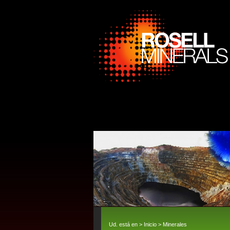
Ud. está en >
Inicio
>
Minerales