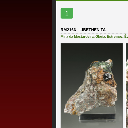
1
RM2166 LIBETHENITA
Mina da Mostardeira
,
Glória
,
Estremoz
,
É