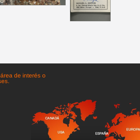
área de interés o
ses.