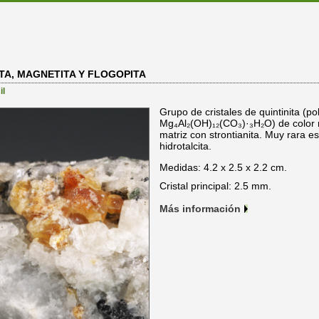
TA, MAGNETITA Y FLOGOPITA
il
Grupo de cristales de quintinita (pol
Mg₄Al₂(OH)₁₂(CO₃)·₃H₂O) de color 
matriz con strontianita. Muy rara e
hidrotalcita.
Medidas: 4.2 x 2.5 x 2.2 cm.
Cristal principal: 2.5 mm.
Más información