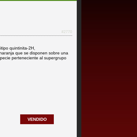
#2770
itipo quintinita-2H,
naranja que se disponen sobre una
specie perteneciente al supergrupo
VENDIDO