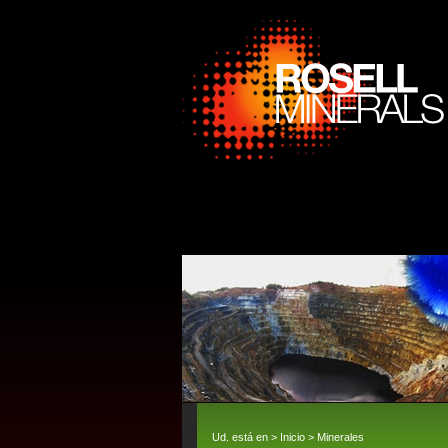
Ud. está en >
Inicio
>
Minerales