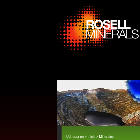
Ud. está en >
Inicio
>
Minerales