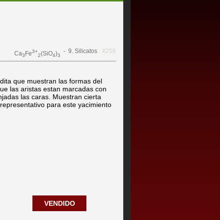
- 9. Silicatos
#256
3+
Ca
Fe
(SiO
)
3
2
4
3
adita que muestran las formas del
que las aristas estan marcadas con
jadas las caras. Muestran cierta
representativo para este yacimiento
VENDIDO