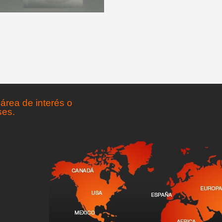
área de interés o
ses.