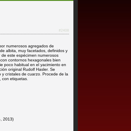
#2408
 por numerosos agregados de
 de albita, muy facetados, definidos y
ar de este espécimen numerosos
s, con contornos hexagonales bien
ie poco habitual en el yacimiento en
ción original Rudolf Hasler. Se
y cristales de cuarzo. Procede de la
 con etiquetas.
4, 2013)