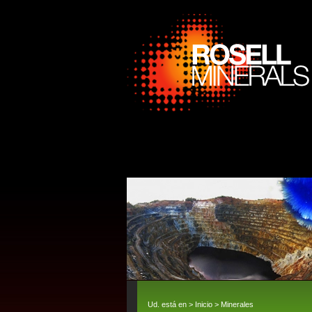
Ud. está en >
Inicio
>
Minerales