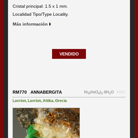
Cristal principal: 1.5 x 1 mm.
Localidad Tipo/Type Locality.
Más información
VENDIDO
RM770 ANNABERGITA
Ni
(AsO
)
·8H
O
#461
3
4
2
2
Lavrion
,
Lavrion
,
Attika
,
Grecia