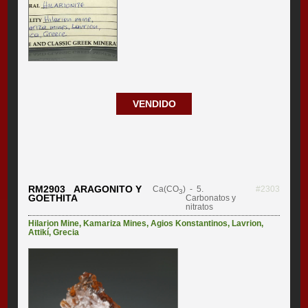
VENDIDO
RM2903 ARAGONITO Y
Ca(CO
)
- 5.
#2303
3
GOETHITA
Carbonatos y
nitratos
Hilarion Mine
,
Kamariza Mines
,
Agios Konstantinos
,
Lavrion
,
Attikí
,
Grecia