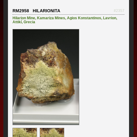
RM2958 HILARIONITA
#2357
Hilarion Mine
,
Kamariza Mines
,
Agios Konstantinos
,
Lavrion
,
Attikí
,
Grecia