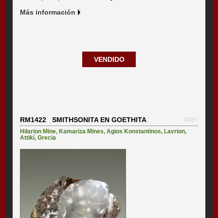
Más información
VENDIDO
RM1422 SMITHSONITA EN GOETHITA
#997
Hilarion Mine
,
Kamariza Mines
,
Agios Konstantinos
,
Lavrion
,
Attikí
,
Grecia