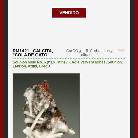
VENDIDO
RM1421 CALCITA,
Ca(CO
)
- 5. Carbonatos y
#995
3
"COLA DE GATO"
nitratos
Sounion Mine No. 6 (\"Exi Mine\")
,
Agia Varvara Mines
,
Sounion
,
Lavrion
,
Attikí
,
Grecia