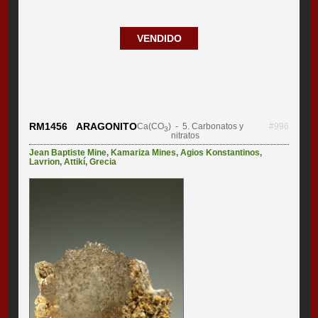
VENDIDO
RM1456 ARAGONITO
Ca(CO
)
- 5. Carbonatos y
#996
3
nitratos
Jean Baptiste Mine
,
Kamariza Mines
,
Agios Konstantinos
,
Lavrion
,
Attikí
,
Grecia