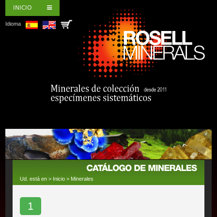
INICIO
Idioma
Ud. está en >
Inicio
>
Minerales
1