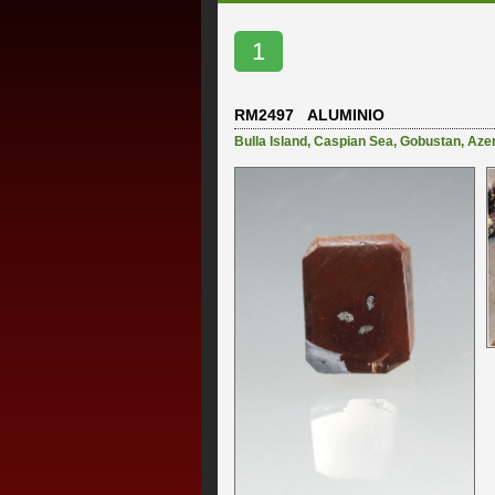
1
RM2497 ALUMINIO
Bulla Island
,
Caspian Sea
,
Gobustan
,
Aze