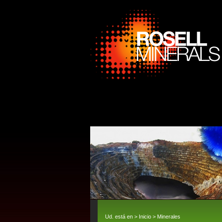
Ud. está en >
Inicio
>
Minerales