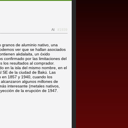
Al
#1939
granos de aluminio nativo, una
odemos ver que se hallan asociados
ntienen akdalaita, un óxido
s confirmado por las limitaciones del
s los resultados al comprador.
odo en la isla del mismo nombre, en el
l SE de la ciudad de Bakú. Las
n en 1857 y 1940, cuando los
alcanzaron algunos millones de
más interesante (metales nativos,
eyección de la erupción de 1947.