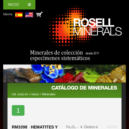
INICIO
Idioma
Ud. está en >
Inicio
>
Minerales
1
RM3398 HEMATITES Y
Fe₂O₃
- 4. Óxidos e
#2790