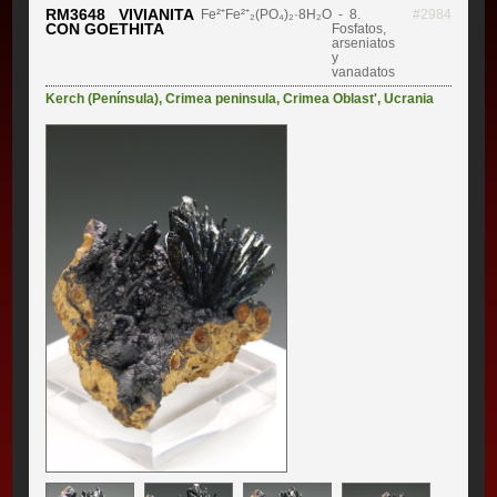
RM3648 VIVIANITA
Fe²⁺Fe²⁺₂(PO₄)₂·8H₂O
- 8.
#2984
CON GOETHITA
Fosfatos,
arseniatos
y
vanadatos
Kerch (Península)
,
Crimea peninsula
,
Crimea Oblast'
,
Ucrania