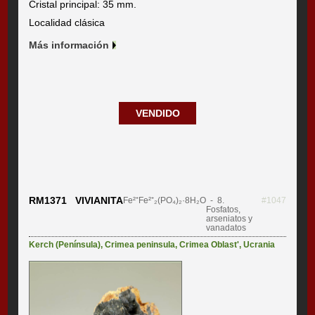
Cristal principal: 35 mm.
Localidad clásica
Más información
VENDIDO
RM1371 VIVIANITA
Fe²⁺Fe²⁺₂(PO₄)₂·8H₂O
- 8.
#1047
Fosfatos,
arseniatos y
vanadatos
Kerch (Península)
,
Crimea peninsula
,
Crimea Oblast'
,
Ucrania