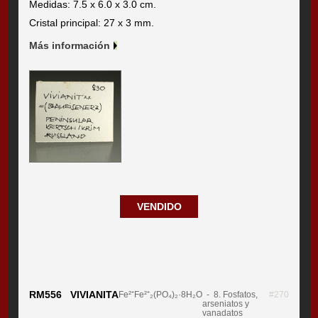
Medidas: 7.5 x 6.0 x 3.0 cm.
Cristal principal: 27 x 3 mm.
Más información
VENDIDO
RM556 VIVIANITA
Fe²⁺Fe²⁺₂(PO₄)₂·8H₂O
- 8. Fosfatos,
#270
arseniatos y
vanadatos