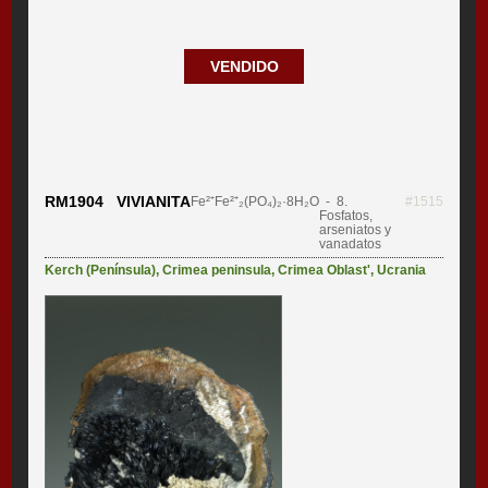
VENDIDO
RM1904 VIVIANITA
Fe²⁺Fe²⁺₂(PO₄)₂·8H₂O
- 8.
#1515
Fosfatos,
arseniatos y
vanadatos
Kerch (Península)
,
Crimea peninsula
,
Crimea Oblast'
,
Ucrania