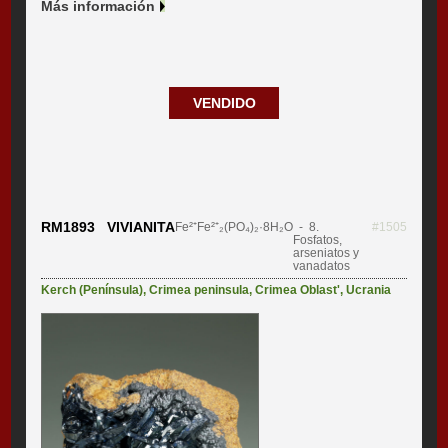
Más información
VENDIDO
RM1893 VIVIANITA
Fe²⁺Fe²⁺₂(PO₄)₂·8H₂O
- 8.
#1505
Fosfatos,
arseniatos y
vanadatos
Kerch (Península)
,
Crimea peninsula
,
Crimea Oblast'
,
Ucrania