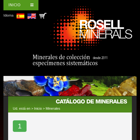
INICIO
Idioma
Ud. está en >
Inicio
>
Minerales
1