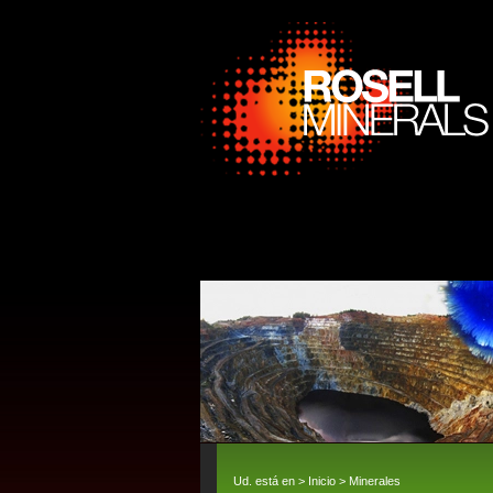
Ud. está en >
Inicio
>
Minerales