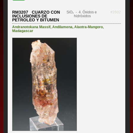
RM3207 CUARZO CON
SiO₂
- 4. Óxidos e
#2602
INCLUSIONES DE
hidróxidos
PETROLEO Y BITUMEN
Andranotokana Massif
,
Andilamena
,
Alaotra-Mangoro
,
Madagascar