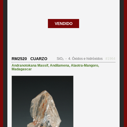
VENDIDO
RM2520 CUARZO
SiO₂
- 4. Óxidos e hidróxidos
#1964
Andranotokana Massif
,
Andilamena
,
Alaotra-Mangoro
,
Madagascar