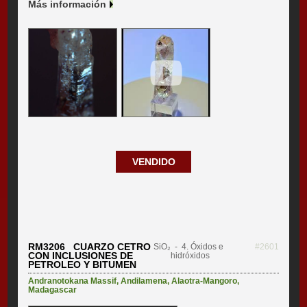
Más información
VENDIDO
RM3206 CUARZO CETRO
SiO₂
- 4. Óxidos e
#2601
CON INCLUSIONES DE
hidróxidos
PETROLEO Y BITUMEN
Andranotokana Massif
,
Andilamena
,
Alaotra-Mangoro
,
Madagascar