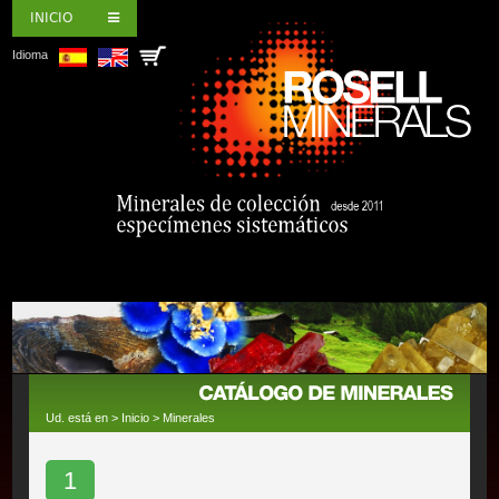
INICIO
Idioma
Ud. está en >
Inicio
>
Minerales
1