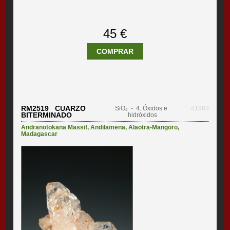
45 €
COMPRAR
RM2519 CUARZO
SiO₂
- 4. Óxidos e
#1963
BITERMINADO
hidróxidos
Andranotokana Massif
,
Andilamena
,
Alaotra-Mangoro
,
Madagascar