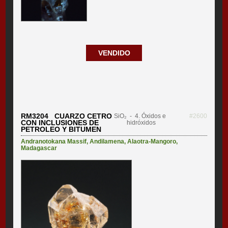
VENDIDO
RM3204 CUARZO CETRO
SiO₂
- 4. Óxidos e
#2600
CON INCLUSIONES DE
hidróxidos
PETROLEO Y BITUMEN
Andranotokana Massif
,
Andilamena
,
Alaotra-Mangoro
,
Madagascar