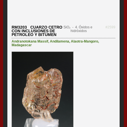
RM3203 CUARZO CETRO
SiO₂
- 4. Óxidos e
#2599
CON INCLUSIONES DE
hidróxidos
PETROLEO Y BITUMEN
Andranotokana Massif
,
Andilamena
,
Alaotra-Mangoro
,
Madagascar