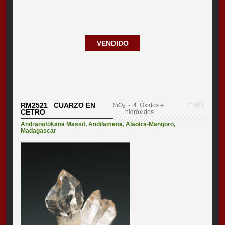
VENDIDO
RM2521 CUARZO EN
SiO₂
- 4. Óxidos e
#1965
CETRO
hidróxidos
Andranotokana Massif
,
Andilamena
,
Alaotra-Mangoro
,
Madagascar