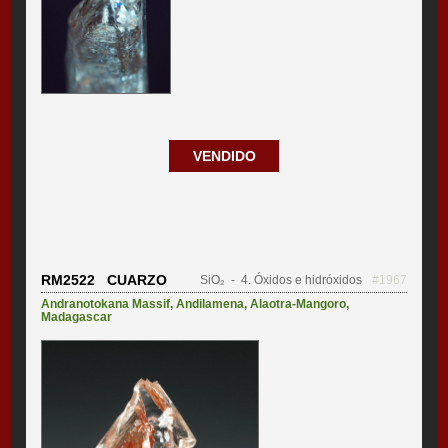
VENDIDO
RM2522 CUARZO
SiO₂
- 4. Óxidos e hidróxidos
#1967
Andranotokana Massif
,
Andilamena
,
Alaotra-Mangoro
,
Madagascar