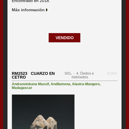
Encontrado en 2018.
Más información
VENDIDO
RM2523 CUARZO EN
SiO₂
- 4. Óxidos e
#1966
CETRO
hidróxidos
Andranotokana Massif
,
Andilamena
,
Alaotra-Mangoro
,
Madagascar