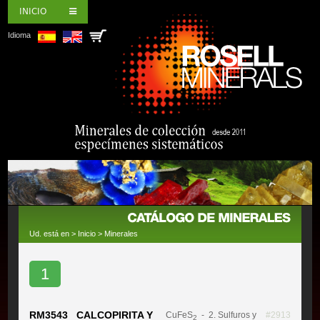
INICIO
Idioma
Ud. está en >
Inicio
>
Minerales
1
RM3543 CALCOPIRITA Y
CuFeS
- 2. Sulfuros y
#2913
2