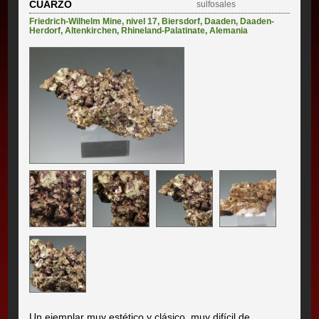
CUARZO
sulfosales
Friedrich-Wilhelm Mine, nivel 17
,
Biersdorf
,
Daaden
,
Daaden-
Herdorf
,
Altenkirchen
,
Rhineland-Palatinate
,
Alemania
Un ejemplar muy estético y clásico, muy difícil de