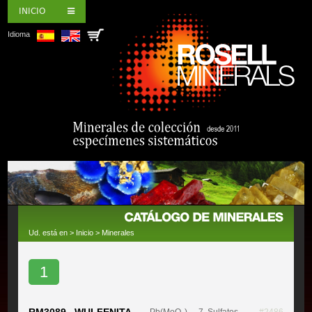
INICIO
Idioma
Ud. está en >
Inicio
>
Minerales
1