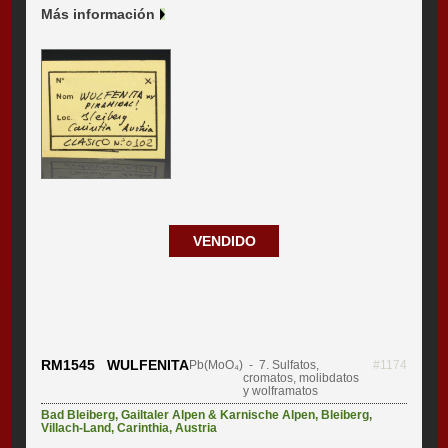
Más información
VENDIDO
RM1545 WULFENITA
Pb(MoO₄)
- 7. Sulfatos,
#1174
cromatos, molibdatos
y wolframatos
Bad Bleiberg
,
Gailtaler Alpen & Karnische Alpen
,
Bleiberg
,
Villach-Land
,
Carinthia
,
Austria