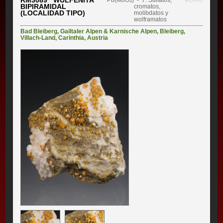
RM3089 WULFENITA
Pb(MoO₄)
- 7. Sulfatos,
#2486
BIPIRAMIDAL
cromatos,
(LOCALIDAD TIPO)
molibdatos y
wolframatos
Bad Bleiberg
,
Gailtaler Alpen & Karnische Alpen
,
Bleiberg
,
Villach-Land
,
Carinthia
,
Austria