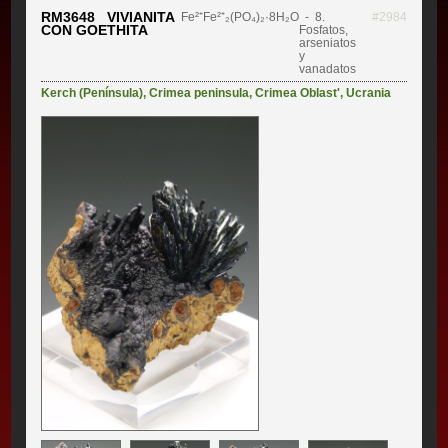
RM3648 VIVIANITA
Fe²⁺Fe²⁺₂(PO₄)₂·8H₂O
- 8.
#2984
CON GOETHITA
Fosfatos,
arseniatos
y
vanadatos
Kerch (Península)
,
Crimea peninsula
,
Crimea Oblast'
,
Ucrania