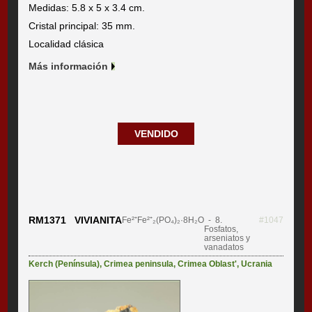
Medidas: 5.8 x 5 x 3.4 cm.
Cristal principal: 35 mm.
Localidad clásica
Más información
VENDIDO
RM1371 VIVIANITA
Fe²⁺Fe²⁺₂(PO₄)₂·8H₂O
- 8.
#1047
Fosfatos,
arseniatos y
vanadatos
Kerch (Península)
,
Crimea peninsula
,
Crimea Oblast'
,
Ucrania