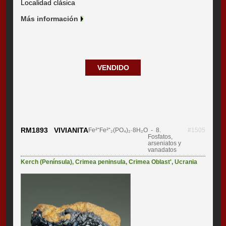
Localidad clásica
Más información
VENDIDO
RM1893 VIVIANITA
Fe²⁺Fe²⁺₂(PO₄)₂·8H₂O
- 8.
#1505
Fosfatos,
arseniatos y
vanadatos
Kerch (Península)
,
Crimea peninsula
,
Crimea Oblast'
,
Ucrania