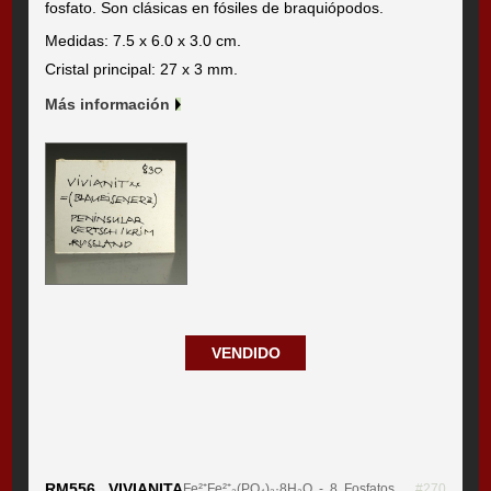
fosfato. Son clásicas en fósiles de braquiópodos.
Medidas: 7.5 x 6.0 x 3.0 cm.
Cristal principal: 27 x 3 mm.
Más información
VENDIDO
RM556 VIVIANITA
Fe²⁺Fe²⁺₂(PO₄)₂·8H₂O
- 8. Fosfatos,
#270