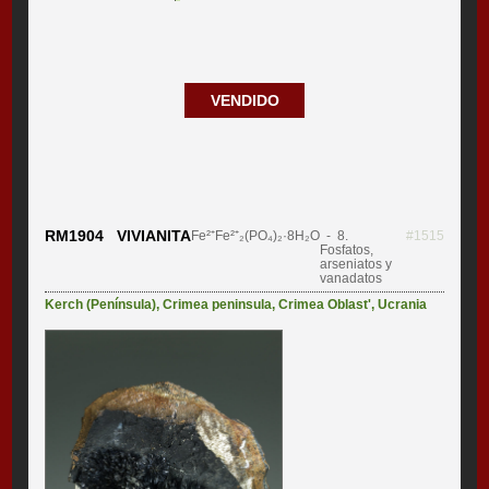
VENDIDO
RM1904 VIVIANITA
Fe²⁺Fe²⁺₂(PO₄)₂·8H₂O
- 8.
#1515
Fosfatos,
arseniatos y
vanadatos
Kerch (Península)
,
Crimea peninsula
,
Crimea Oblast'
,
Ucrania