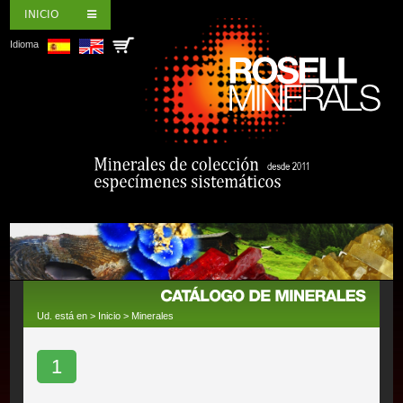
INICIO
Idioma
Ud. está en >
Inicio
>
Minerales
1