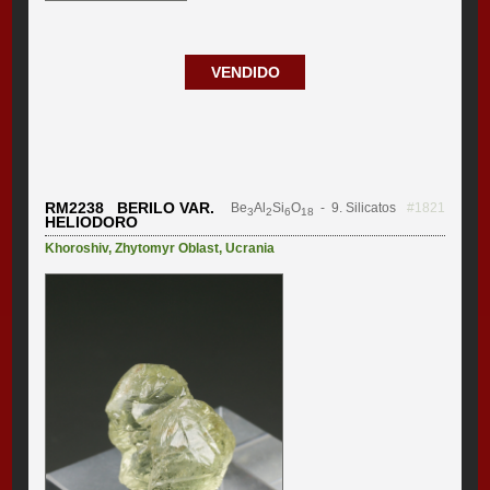
VENDIDO
RM2238 BERILO VAR.
Be
Al
Si
O
- 9. Silicatos
#1821
3
2
6
18
HELIODORO
Khoroshiv
,
Zhytomyr Oblast
,
Ucrania