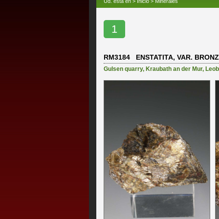
Ud. está en >
Inicio
>
Minerales
1
RM3184 ENSTATITA, VAR. BRONZ
Gulsen quarry
,
Kraubath an der Mur
,
Leob