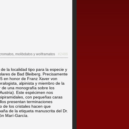
 cromatos, molibdatos y wolframatos
#2486
de la localidad tipo para la especie y
plares de Bad Bleiberg. Precisamente
45 en honor de Franz Xaver von
alogista, alpinista y miembro de la
r de una monografía sobre los
Austria). Este espécimen nos
 bipiramidales, con pequeñas caras
ellos presentan terminaciones
llo de los cristales hacen que
aña de la etiqueta manuscrita del Dr.
ión Marí-García.