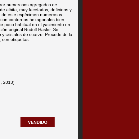
 por numerosos agregados de
 de albita, muy facetados, definidos y
ar de este espécimen numerosos
s, con contornos hexagonales bien
ie poco habitual en el yacimiento en
ción original Rudolf Hasler. Se
y cristales de cuarzo. Procede de la
 con etiquetas.
4, 2013)
VENDIDO