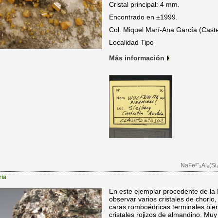
Cristal principal: 4 mm.
Encontrado en ±1999.
Col. Miquel Marí-Ana García (Caste
Localidad Tipo
Más información
NaFe²⁺₃Al₆(Si
ria
En este ejemplar procedente de l
observar varios cristales de chorlo,
caras romboédricas terminales bien
cristales rojizos de almandino. Muy