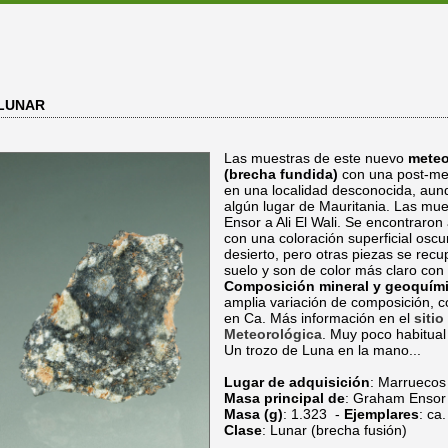
 LUNAR
Las muestras de este nuevo
meteo
(brecha fundida)
con una post-me
en una localidad desconocida, aun
algún lugar de Mauritania. Las mu
Ensor a Ali El Wali. Se encontraron
con una coloración superficial oscu
desierto, pero otras piezas se rec
suelo y son de color más claro con
Composición mineral y geoquím
amplia variación de composición, c
en Ca. Más información en el
siti
Meteorológica
. Muy poco habitual 
Un trozo de Luna en la mano...
Lugar de adquisición
: Marrueco
Masa principal de
: Graham Ensor
Masa (g)
: 1.323 -
Ejemplares
: ca
Clase
: Lunar (brecha fusión)