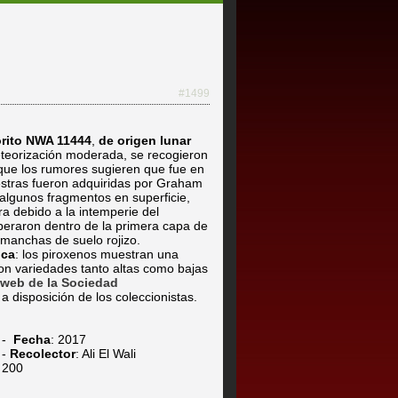
#1499
rito NWA 11444
,
de origen lunar
teorización moderada, se recogieron
que los rumores sugieren que fue en
estras fueron adquiridas por Graham
 algunos fragmentos en superficie,
ra debido a la intemperie del
uperaron dentro de la primera capa de
 manchas de suelo rojizo.
ica
: los piroxenos muestran una
on variedades tanto altas como bajas
o web de la Sociedad
a disposición de los coleccionistas.
s -
Fecha
: 2017
 -
Recolector
: Ali El Wali
. 200