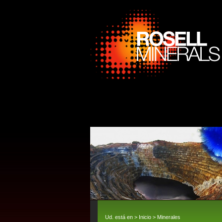
Ud. está en >
Inicio
>
Minerales