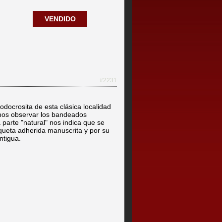
VENDIDO
#2231
ocrosita de esta clásica localidad
emos observar los bandeados
a parte "natural" nos indica que se
iqueta adherida manuscrita y por su
ntigua.