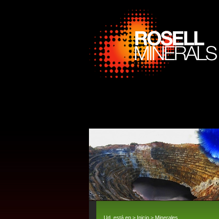
Ud. está en >
Inicio
>
Minerales