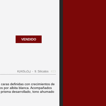
VENDIDO
K(AlSi₃O₈)
- 9. Silicatos
#23
e caras definidas con crecimientos de
tos por albita blanca. Acompañados
 prisma desarrollado, tono ahumado