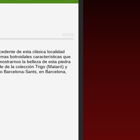
#2326
edente de esta clásica localidad
rmas botroidales características que
mostrarnos la belleza de esta piedra
e de la colección Trigo (Mataró) y
xpo Barcelona-Sants, en Barcelona,