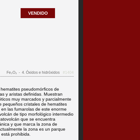
VENDIDO
Fe₂O₃
- 4. Óxidos e hidróxidos
#1404
e hematites pseudomórficos de
s y aristas definidas. Muestran
éticos muy marcados y parcialmente
de pequeños cristales de hematites
on en las fumarolas de este enorme
volcán de tipo morfológico intermedio
ratovolcán que se encuentra
ánica y que marca la zona de
Actualmente la zona es un parque
 está prohibida.